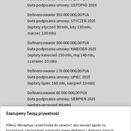
Data podpisania umowy: LISTOPAD 2024
Dofinansowanie 350 000 000,00 PLN
Data podpisania umowy: STYCZEŃ 2025
(wpłaty styczeń 90 mln, luty 130 mln,
marzec 130 mln)
Dofinansowanie 300 000 000,00 PLN
Data podpisania umowy: KWIECIEŃ 2025
(wpłaty kwiecień 150 mln, maj 140 mln,
czerwiec 10 mln)
Dofinansowanie 170 000 000,00 PLN
Data podpisania umowy: LIPIEC 2025
(wpłaty lipiec 160 mln, sierpień 10 mln)
Dofinansowanie 60 000 000,00 PLN
Data podpisania umowy: SIERPIEŃ 2025
(wpłata wrzesień 60 mln)
Szanujemy Twoją prywatność
Dofinansowanie 635 783 051,21 PLN
Data podpisania umowy: WRZESIEŃ 2025
Kliknij "Akceptuję i przechodzę do serwisu", aby wyrazić zgody na
(wpłata wrzesień 100 mln, październik 350
korzystanie z technologii automatycznego śledzenia i zbierania danych,