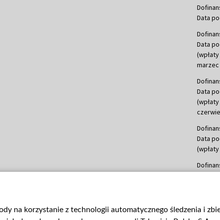
Dofinan
Data po
Dofinan
Data po
(wpłaty
marzec 
Dofinan
Data po
(wpłaty
czerwie
Dofinan
Data po
(wpłaty 
Dofinan
Data po
(wpłata
Dofinan
gody na korzystanie z technologii automatycznego śledzenia i zb
Data po