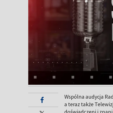
Wspólna audycja Rad
a teraz także Telewi
doświadczeni i znan