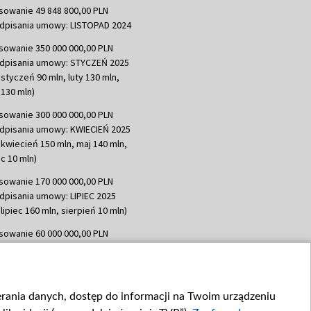
sowanie 49 848 800,00 PLN
dpisania umowy: LISTOPAD 2024
sowanie 350 000 000,00 PLN
dpisania umowy: STYCZEŃ 2025
 styczeń 90 mln, luty 130 mln,
130 mln)
sowanie 300 000 000,00 PLN
dpisania umowy: KWIECIEŃ 2025
 kwiecień 150 mln, maj 140 mln,
c 10 mln)
sowanie 170 000 000,00 PLN
dpisania umowy: LIPIEC 2025
lipiec 160 mln, sierpień 10 mln)
sowanie 60 000 000,00 PLN
dpisania umowy: SIERPIEŃ 2025
 wrzesień 60 mln)
sowanie 635 783 051,21 PLN
ierania danych, dostęp do informacji na Twoim urządzeniu
dpisania umowy: WRZESIEŃ 2025