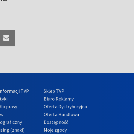
nformacji TVP
Sklep TVP
tyki
Biuro Reklamy
la prasy
Oferta Dystrybucyjna
ów
Oferta Handlowa
tograficzny
Dostępność
sing (znaki)
Moje zgody