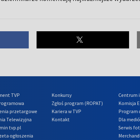
ment TVP
Konkursy
Centrum i
Programowa
Zgłoś program (ROPAT)
Komisja E
enia przetargowe
Kariera w TVP
Program d
ia Telewizyjna
Kontakt
Dla medi
min tvp.pl
Serwis fo
zeta ogłoszenia
Merchandi