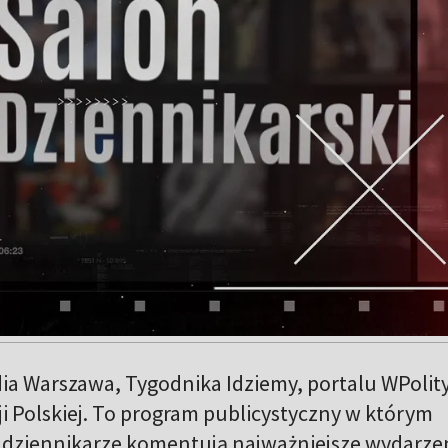
ia Warszawa, Tygodnika Idziemy, portalu WPolity
zji Polskiej. To program publicystyczny w którym
i dziennikarze komentują najważniejsze wydarze