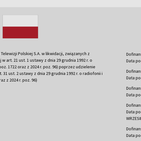
ewizji Polskiej S.A. w likwidacji, związanych z
Dofinan
j w art. 21 ust. 1 ustawy z dnia 29 grudnia 1992 r. o
Data po
r. poz. 1722 oraz z 2024 r. poz. 96) poprzez udzielenie
Dofinan
 31 ust. 2 ustawy z dnia 29 grudnia 1992 r. o radiofonii i
Data po
raz z 2024 r. poz. 96)
Dofinan
Data po
Dofinan
Data po
WRZESIE
Dofinan
Data po