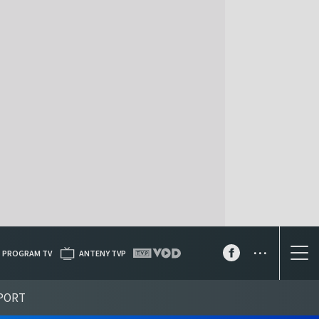
...
PROGRAM TV
ANTENY TVP
PORT