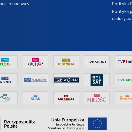
acje o nadawcy
Polityka 
Polityka 
nadużycio