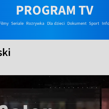
PROGRAM TV
Filmy
Seriale
Rozrywka
Dla dzieci
Dokument
Sport
Inf
ski