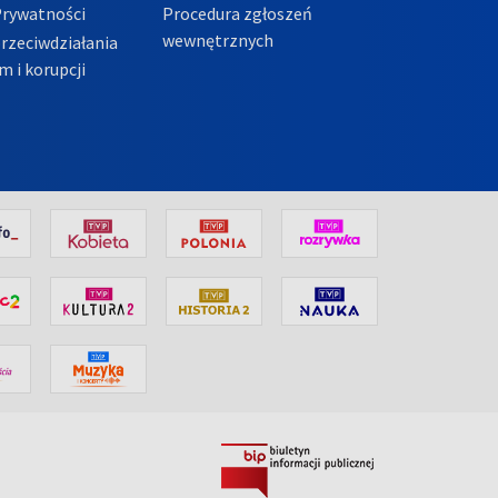
Prywatności
Procedura zgłoszeń
wewnętrznych
przeciwdziałania
m i korupcji