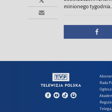
minionego tygodnia.
Abona
Rada 
Ogłosz
Akadem
Regula
Telega