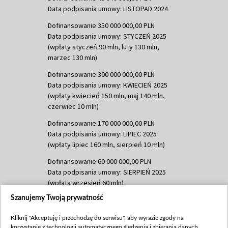
Data podpisania umowy: LISTOPAD 2024
Dofinansowanie 350 000 000,00 PLN
Data podpisania umowy: STYCZEŃ 2025
(wpłaty styczeń 90 mln, luty 130 mln,
marzec 130 mln)
Dofinansowanie 300 000 000,00 PLN
Data podpisania umowy: KWIECIEŃ 2025
(wpłaty kwiecień 150 mln, maj 140 mln,
czerwiec 10 mln)
Dofinansowanie 170 000 000,00 PLN
Data podpisania umowy: LIPIEC 2025
(wpłaty lipiec 160 mln, sierpień 10 mln)
Dofinansowanie 60 000 000,00 PLN
Data podpisania umowy: SIERPIEŃ 2025
(wpłata wrzesień 60 mln)
Szanujemy Twoją prywatność
Dofinansowanie 635 783 051,21 PLN
Data podpisania umowy: WRZESIEŃ 2025
Kliknij "Akceptuję i przechodzę do serwisu", aby wyrazić zgody na
(wpłata wrzesień 100 mln, październik 350
korzystanie z technologii automatycznego śledzenia i zbierania danych,