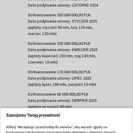
Data podpisania umowy: LISTOPAD 2024
Dofinansowanie 350 000 000,00 PLN
Data podpisania umowy: STYCZEŃ 2025
(wpłaty styczeń 90 mln, luty 130 mln,
marzec 130 mln)
Dofinansowanie 300 000 000,00 PLN
Data podpisania umowy: KWIECIEŃ 2025
(wpłaty kwiecień 150 mln, maj 140 mln,
czerwiec 10 mln)
Dofinansowanie 170 000 000,00 PLN
Data podpisania umowy: LIPIEC 2025
(wpłaty lipiec 160 mln, sierpień 10 mln)
Dofinansowanie 60 000 000,00 PLN
Data podpisania umowy: SIERPIEŃ 2025
(wpłata wrzesień 60 mln)
Szanujemy Twoją prywatność
Dofinansowanie 635 783 051,21 PLN
Data podpisania umowy: WRZESIEŃ 2025
Kliknij "Akceptuję i przechodzę do serwisu", aby wyrazić zgody na
(wpłata wrzesień 100 mln, październik 350
korzystanie z technologii automatycznego śledzenia i zbierania danych,