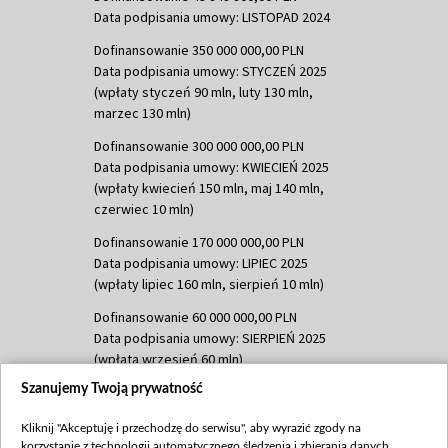
Data podpisania umowy: LISTOPAD 2024
Dofinansowanie 350 000 000,00 PLN
Data podpisania umowy: STYCZEŃ 2025
(wpłaty styczeń 90 mln, luty 130 mln,
marzec 130 mln)
Dofinansowanie 300 000 000,00 PLN
Data podpisania umowy: KWIECIEŃ 2025
(wpłaty kwiecień 150 mln, maj 140 mln,
czerwiec 10 mln)
Dofinansowanie 170 000 000,00 PLN
Data podpisania umowy: LIPIEC 2025
(wpłaty lipiec 160 mln, sierpień 10 mln)
Dofinansowanie 60 000 000,00 PLN
Data podpisania umowy: SIERPIEŃ 2025
(wpłata wrzesień 60 mln)
Szanujemy Twoją prywatność
Dofinansowanie 635 783 051,21 PLN
Data podpisania umowy: WRZESIEŃ 2025
Kliknij "Akceptuję i przechodzę do serwisu", aby wyrazić zgody na
(wpłata wrzesień 100 mln, październik 350
korzystanie z technologii automatycznego śledzenia i zbierania danych,