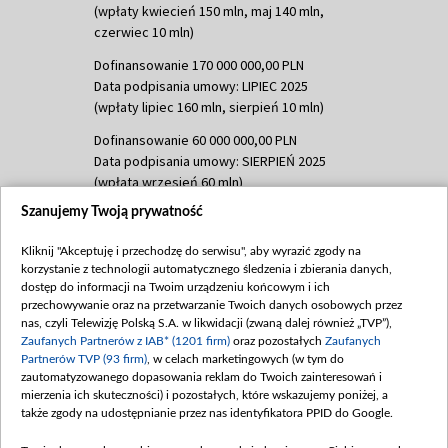
(wpłaty kwiecień 150 mln, maj 140 mln,
czerwiec 10 mln)
Dofinansowanie 170 000 000,00 PLN
Data podpisania umowy: LIPIEC 2025
(wpłaty lipiec 160 mln, sierpień 10 mln)
Dofinansowanie 60 000 000,00 PLN
Data podpisania umowy: SIERPIEŃ 2025
(wpłata wrzesień 60 mln)
Szanujemy Twoją prywatność
Dofinansowanie 635 783 051,21 PLN
Data podpisania umowy: WRZESIEŃ 2025
Kliknij "Akceptuję i przechodzę do serwisu", aby wyrazić zgody na
(wpłata wrzesień 100 mln, październik 350
korzystanie z technologii automatycznego śledzenia i zbierania danych,
mln, listopad 265 mln)
dostęp do informacji na Twoim urządzeniu końcowym i ich
przechowywanie oraz na przetwarzanie Twoich danych osobowych przez
Dofinansowanie 48 862 000,00 PLN
nas, czyli Telewizję Polską S.A. w likwidacji (zwaną dalej również „TVP”),
Data podpisania umowy: GRUDZIEŃ 2025
Zaufanych Partnerów z IAB* (1201 firm)
oraz pozostałych
Zaufanych
(wpłata grudzień 60,548 mln)
Partnerów TVP (93 firm)
, w celach marketingowych (w tym do
zautomatyzowanego dopasowania reklam do Twoich zainteresowań i
Dofinansowanie 900 000 000,00 PLN
mierzenia ich skuteczności) i pozostałych, które wskazujemy poniżej, a
Data podpisania umowy: LUTY 2026 (wpłata
także zgody na udostępnianie przez nas identyfikatora PPID do Google.
26 lutego 80 mln, 4 marca 370 mln,
8