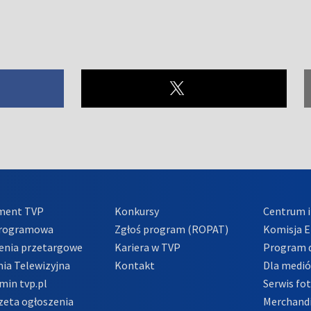
ment TVP
Konkursy
Centrum i
Programowa
Zgłoś program (ROPAT)
Komisja E
enia przetargowe
Kariera w TVP
Program d
ia Telewizyjna
Kontakt
Dla medi
min tvp.pl
Serwis fo
zeta ogłoszenia
Merchandi