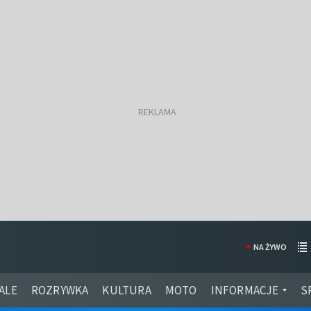
NA ŻYWO
ALE
ROZRYWKA
KULTURA
MOTO
INFORMACJE
S