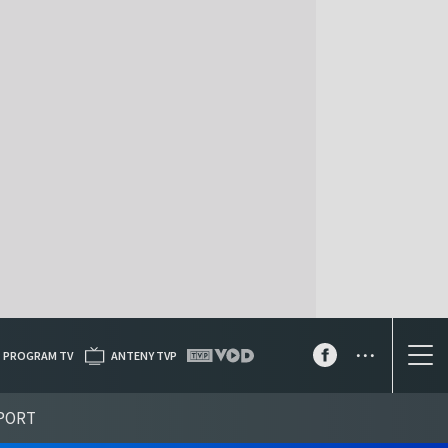
...
PROGRAM TV
ANTENY TVP
PORT