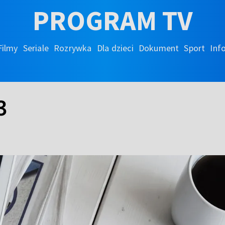
PROGRAM TV
Filmy
Seriale
Rozrywka
Dla dzieci
Dokument
Sport
Inf
3