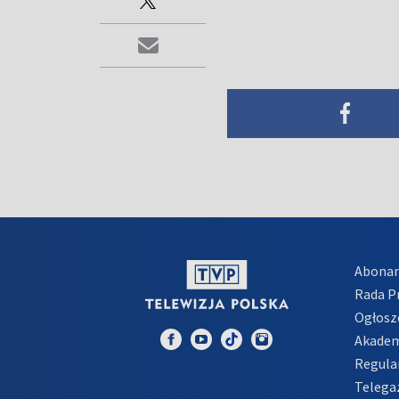
Abona
Rada 
Ogłosz
Akadem
Regula
Telega