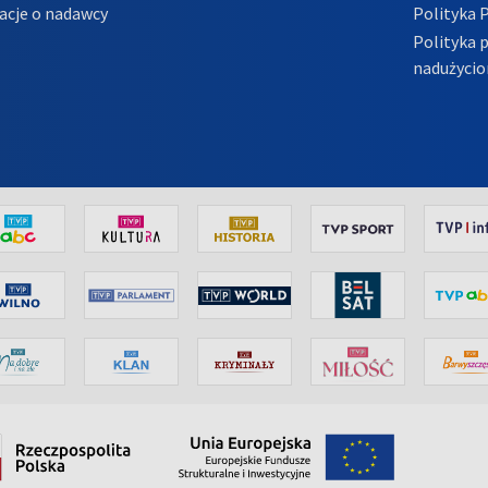
acje o nadawcy
Polityka 
Polityka 
nadużycio