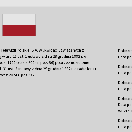
ewizji Polskiej S.A. w likwidacji, związanych z
Dofinan
j w art. 21 ust. 1 ustawy z dnia 29 grudnia 1992 r. o
Data po
r. poz. 1722 oraz z 2024 r. poz. 96) poprzez udzielenie
Dofinan
 31 ust. 2 ustawy z dnia 29 grudnia 1992 r. o radiofonii i
Data po
raz z 2024 r. poz. 96)
Dofinan
Data po
Dofinan
Data po
WRZESIE
Dofinan
Data po