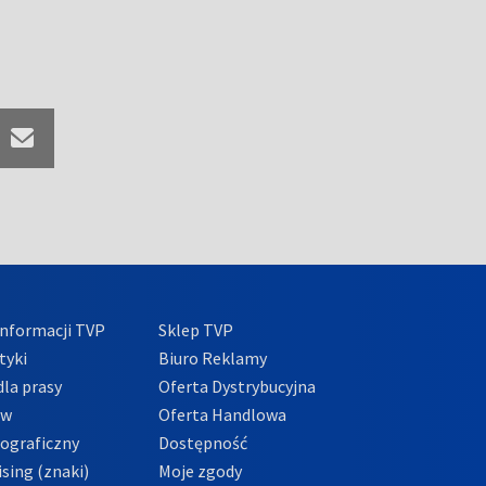
nformacji TVP
Sklep TVP
tyki
Biuro Reklamy
la prasy
Oferta Dystrybucyjna
ów
Oferta Handlowa
tograficzny
Dostępność
sing (znaki)
Moje zgody