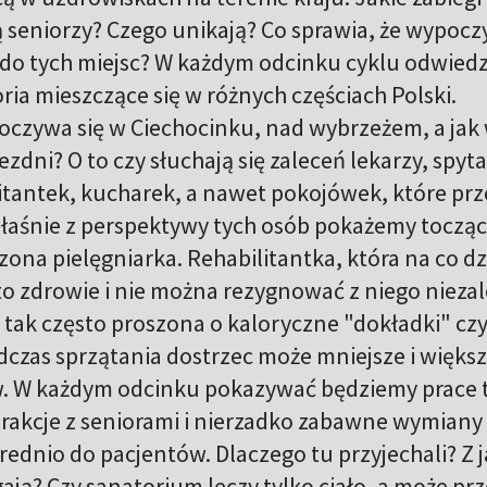
ą seniorzy? Czego unikają? Co sprawia, że wypoc
ą do tych miejsc? W każdym odcinku cyklu odwied
ria mieszczące się w różnych częściach Polski.
oczywa się w Ciechocinku, nad wybrzeżem, a jak
ezdni? O to czy słuchają się zaleceń lekarzy, spy
litantek, kucharek, a nawet pokojówek, które prz
 właśnie z perspektywy tych osób pokażemy tocząc
zona pielęgniarka. Rehabilitantka, która na co d
to zdrowie i nie można rezygnować z niego niezal
 tak często proszona o kaloryczne "dokładki" cz
czas sprzątania dostrzec może mniejsze i więks
w. W każdym odcinku pokazywać będziemy prace 
rakcje z seniorami i nierzadko zabawne wymiany
ednio do pacjentów. Dlaczego tu przyjechali? Z j
ją? Czy sanatorium leczy tylko ciało, a może pr