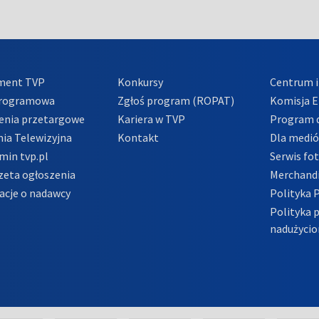
ment TVP
Konkursy
Centrum i
Programowa
Zgłoś program (ROPAT)
Komisja E
enia przetargowe
Kariera w TVP
Program d
ia Telewizyjna
Kontakt
Dla medi
min tvp.pl
Serwis fo
zeta ogłoszenia
Merchandi
acje o nadawcy
Polityka 
Polityka 
nadużycio