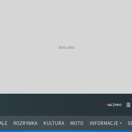
NA ŻYWO
ALE
ROZRYWKA
KULTURA
MOTO
INFORMACJE
S