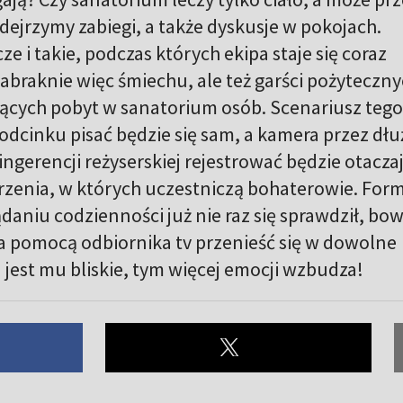
ejrzymy zabiegi, a także dyskusje w pokojach.
 i takie, podczas których ekipa staje się coraz
zabraknie więc śmiechu, ale też garści pożyteczn
jących pobyt w sanatorium osób. Scenariusz tego
dcinku pisać będzie się sam, a kamera przez dłu
ingerencji reżyserskiej rejestrować będzie otacza
rzenia, w których uczestniczą bohaterowie. For
daniu codzienności już nie raz się sprawdził, bo
 za pomocą odbiornika tv przenieść się w dowolne
j jest mu bliskie, tym więcej emocji wzbudza!