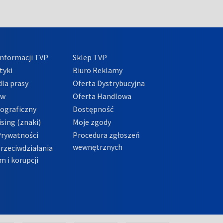
nformacji TVP
Sklep TVP
tyki
Biuro Reklamy
la prasy
Oferta Dystrybucyjna
ów
Oferta Handlowa
tograficzny
Dostępność
sing (znaki)
Moje zgody
Prywatności
Procedura zgłoszeń
wewnętrznych
przeciwdziałania
m i korupcji