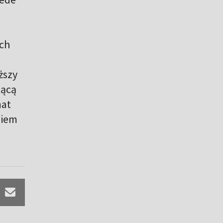
ych
ższy
jącą
mat
wiem