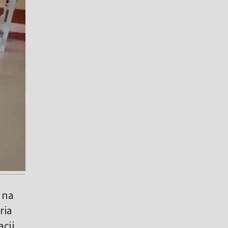
 na
ria
acji