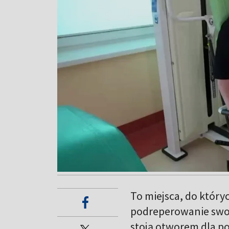
To miejsca, do który
podreperowanie swoj
stoją otworem dla pot