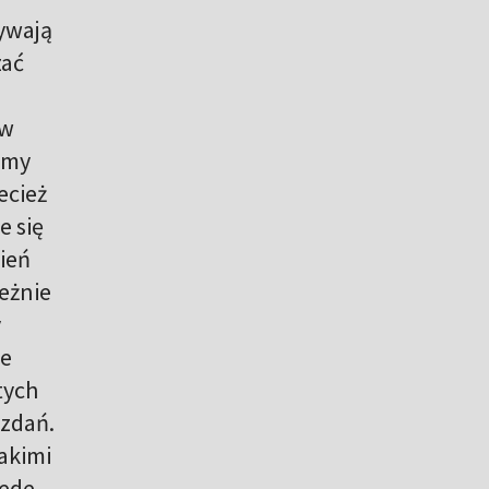
zywają
zać
 w
tamy
ecież
e się
zień
eżnie
y
ze
tych
 zdań.
akimi
zede