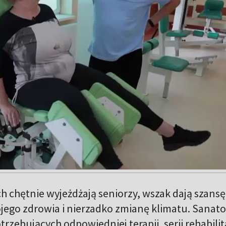
ch chętnie wyjeżdżają seniorzy, wszak dają szansę
ego zdrowia i nierzadko zmianę klimatu. Sanato
rzebujących odpowiedniej terapii, serii rehabilit