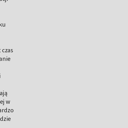
eku
 czas
anie
i
ają
ej w
bardzo
dzie