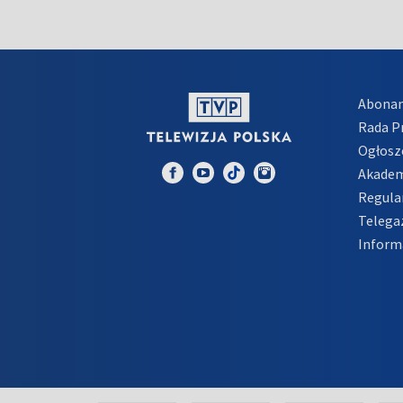
Abona
Rada 
Ogłosz
Akadem
Regula
Telega
Inform