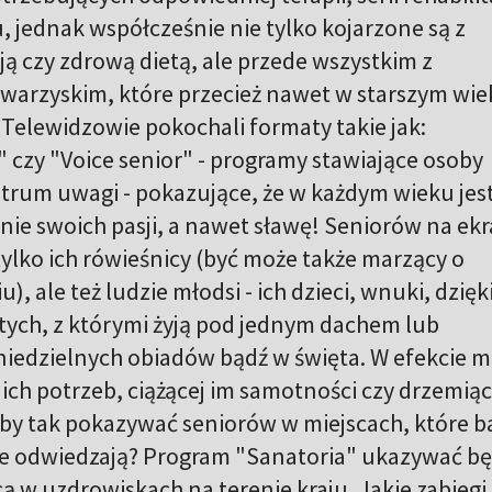
u, jednak współcześnie nie tylko kojarzone są z
ją czy zdrową dietą, ale przede wszystkim z
warzyskim, które przecież nawet w starszym wi
Telewidzowie pokochali formaty takie jak:
 czy "Voice senior" - programy stawiające osoby
trum uwagi - pokazujące, że w każdym wieku jest
anie swoich pasji, a nawet sławę! Seniorów na ekr
tylko ich rówieśnicy (być może także marzący o
), ale też ludzie młodsi - ich dzieci, wnuki, dzięk
tych, z którymi żyją pod jednym dachem lub
niedzielnych obiadów bądź w święta. W efekcie m
ch potrzeb, ciążącej im samotności czy drzemiąc
dyby tak pokazywać seniorów w miejscach, które 
nie odwiedzają? Program "Sanatoria" ukazywać bę
 w uzdrowiskach na terenie kraju. Jakie zabiegi