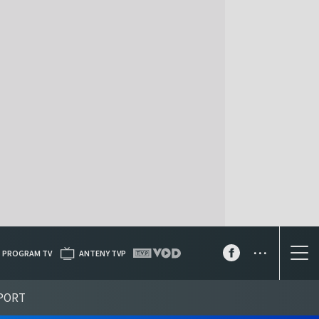
...
PROGRAM TV
ANTENY TVP
PORT