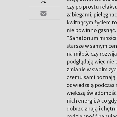
czy po prostu relaks
zabiegami, pielęgnac
kwitnącym życiem to
nie powinno gasnąć. 
"Sanatorium miłości"
starsze w samym cen
na miłość czy rozwij
podglądają więc nie 
zmianie w swoim życiu
czemu sami poznają 
odwiedzają podczas 
większą świadomość i
nich energii. A co g
dobrze znają i chęt
codzienność panującą