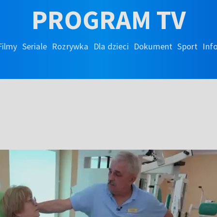
PROGRAM TV
Filmy
Seriale
Rozrywka
Dla dzieci
Dokument
Sport
Inf