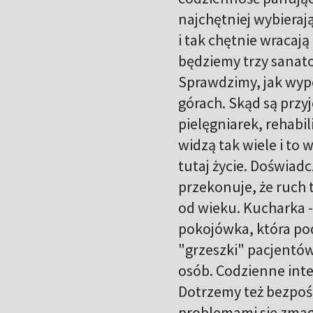
najchętniej wybieraj
i tak chętnie wracaj
będziemy trzy sanato
Sprawdzimy, jak wyp
górach. Skąd są przyj
pielęgniarek, rehabi
widzą tak wiele i to
tutaj życie. Doświadc
przekonuje, że ruch 
od wieku. Kucharka -
pokojówka, która pod
"grzeszki" pacjentó
osób. Codzienne inte
Dotrzemy też bezpośr
problemami się zmaga