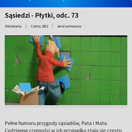
Sąsiedzi - Płytki, odc. 73
|
|
Obkladacky
Czechy,
2012
serial animowany
Pełne humoru przygody sąsiadów, Pata i Mata.
Codzienne czynności w ich przypadku stają się często