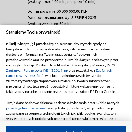
(wpłaty lipiec 160 mln, sierpień 10 mln)
Dofinansowanie 60 000 000,00 PLN
Data podpisania umowy: SIERPIEŃ 2025
(wpłata wrzesień 60 mln)
Szanujemy Twoją prywatność
Dofinansowanie 635 783 051,21 PLN
Data podpisania umowy: WRZESIEŃ 2025
Kliknij "Akceptuję i przechodzę do serwisu", aby wyrazić zgody na
(wpłata wrzesień 100 mln, październik 350
korzystanie z technologii automatycznego śledzenia i zbierania danych,
mln, listopad 265 mln)
dostęp do informacji na Twoim urządzeniu końcowym i ich
przechowywanie oraz na przetwarzanie Twoich danych osobowych przez
Dofinansowanie 48 862 000,00 PLN
nas, czyli Telewizję Polską S.A. w likwidacji (zwaną dalej również „TVP”),
Data podpisania umowy: GRUDZIEŃ 2025
Zaufanych Partnerów z IAB* (1201 firm)
oraz pozostałych
Zaufanych
(wpłata grudzień 60,548 mln)
Partnerów TVP (93 firm)
, w celach marketingowych (w tym do
zautomatyzowanego dopasowania reklam do Twoich zainteresowań i
Dofinansowanie 900 000 000,00 PLN
mierzenia ich skuteczności) i pozostałych, które wskazujemy poniżej, a
Data podpisania umowy: LUTY 2026 (wpłata
także zgody na udostępnianie przez nas identyfikatora PPID do Google.
26 lutego 80 mln, 4 marca 370 mln,
8
kwiecień 180 mln, 7 maja 180 mln, 8
Twoje dane osobowe zbierane podczas odwiedzania przez Ciebie naszych
czerwca 90 mln)
poszczególnych serwisów
zwanych dalej „Portalem”, w tym informacje
zapisywane za pomocą technologii takich jak: pliki cookie, sygnalizatory
Dofinansowanie 250 000 000,00 PLN
WWW lub innych podobnych technologii umożliwiających świadczenie
Data podpisania umowy LIPIEC 2026 (wpłata
dopasowanych i bezpiecznych usług, personalizację treści oraz reklam,
udostępnianie funkcji mediów społecznościowych oraz analizowanie ruchu
4 sierpnia 250 mln