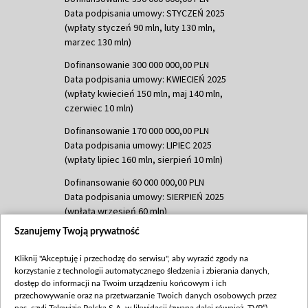
Data podpisania umowy: STYCZEŃ 2025
(wpłaty styczeń 90 mln, luty 130 mln,
marzec 130 mln)
Dofinansowanie 300 000 000,00 PLN
Data podpisania umowy: KWIECIEŃ 2025
(wpłaty kwiecień 150 mln, maj 140 mln,
czerwiec 10 mln)
Dofinansowanie 170 000 000,00 PLN
Data podpisania umowy: LIPIEC 2025
(wpłaty lipiec 160 mln, sierpień 10 mln)
Dofinansowanie 60 000 000,00 PLN
Data podpisania umowy: SIERPIEŃ 2025
(wpłata wrzesień 60 mln)
Szanujemy Twoją prywatność
Dofinansowanie 635 783 051,21 PLN
Data podpisania umowy: WRZESIEŃ 2025
Kliknij "Akceptuję i przechodzę do serwisu", aby wyrazić zgody na
(wpłata wrzesień 100 mln, październik 350
korzystanie z technologii automatycznego śledzenia i zbierania danych,
mln, listopad 265 mln)
dostęp do informacji na Twoim urządzeniu końcowym i ich
przechowywanie oraz na przetwarzanie Twoich danych osobowych przez
Dofinansowanie 48 862 000,00 PLN