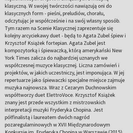
klasyczną. W swojej twórczości nawiązują oni do
klasycznych form - pieśni, preludiów, chorału,
odczytując je współcześnie i na swój własny sposób.
Tym razem na Scenie Klasycznej zaprezentuje się
kolejny arcyciekawy duet - będą to Agata Zubel śpiew i
Krzysztof Książek fortepian. Agata Zubel jest
kompozytorką i śpiewaczką, którą amerykański New
York Times zalicza do najbardziej uznanych we
współczesnej muzyce klasycznej. Liczna zamówień i
projektów, w jakich uczestniczy, jest imponująca. W jej
repertuarze jako śpiewaczki specjalne miejsce zajmuje
muzyka najnowsza. Wraz z Cezarym Duchnowskim
współtworzy duet ElettroVoce. Krzysztof Książek
znany jest przede wszystkim z mistrzowskich
interpretacji muzyki Fryderyka Chopina. Jest
półfinalistą i laureatem dwóch nagród
pozaregulaminowych w XVII Międzynarodowym
Konkursie im. Fryderyka Chopina w Warszawie (2015)