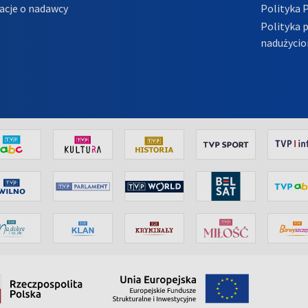
acje o nadawcy
Polityka 
Polityka 
nadużycio