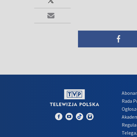
Abona
Rada 
Ogłosz
Akadem
Regula
Telega