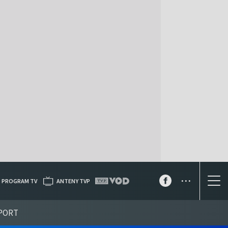
...
PROGRAM TV
ANTENY TVP
PORT