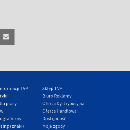
nformacji TVP
Sklep TVP
tyki
Biuro Reklamy
la prasy
Oferta Dystrybucyjna
ów
Oferta Handlowa
tograficzny
Dostępność
sing (znaki)
Moje zgody