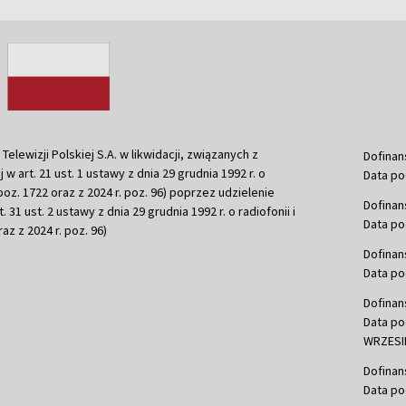
ewizji Polskiej S.A. w likwidacji, związanych z
Dofinan
j w art. 21 ust. 1 ustawy z dnia 29 grudnia 1992 r. o
Data po
r. poz. 1722 oraz z 2024 r. poz. 96) poprzez udzielenie
Dofinan
 31 ust. 2 ustawy z dnia 29 grudnia 1992 r. o radiofonii i
Data po
raz z 2024 r. poz. 96)
Dofinan
Data po
Dofinan
Data po
WRZESIE
Dofinan
Data po