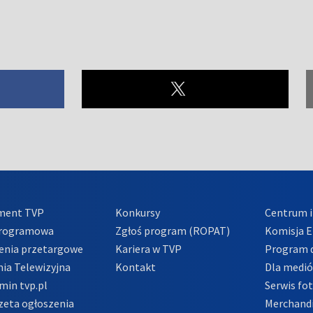
ment TVP
Konkursy
Centrum i
Programowa
Zgłoś program (ROPAT)
Komisja E
enia przetargowe
Kariera w TVP
Program d
ia Telewizyjna
Kontakt
Dla medi
min tvp.pl
Serwis fo
zeta ogłoszenia
Merchandi