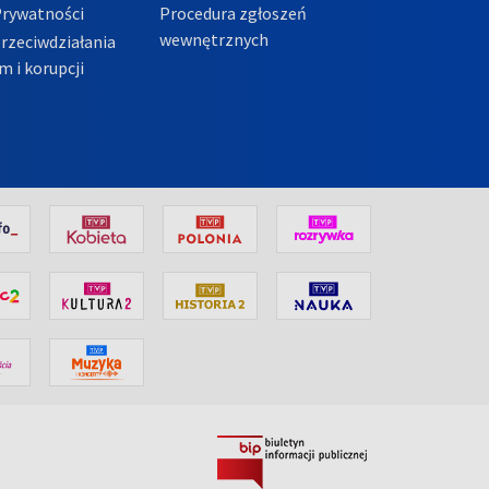
Prywatności
Procedura zgłoszeń
wewnętrznych
przeciwdziałania
m i korupcji