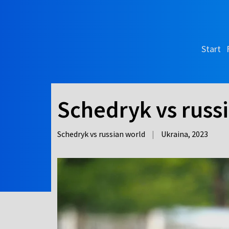
Start
Schedryk vs russ
Schedryk vs russian world
|
Ukraina,
2023