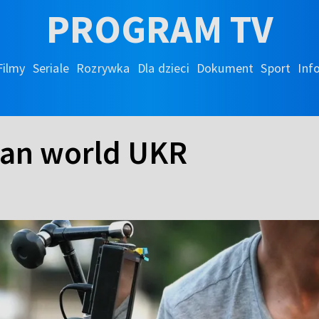
PROGRAM TV
Filmy
Seriale
Rozrywka
Dla dzieci
Dokument
Sport
Inf
ian world UKR