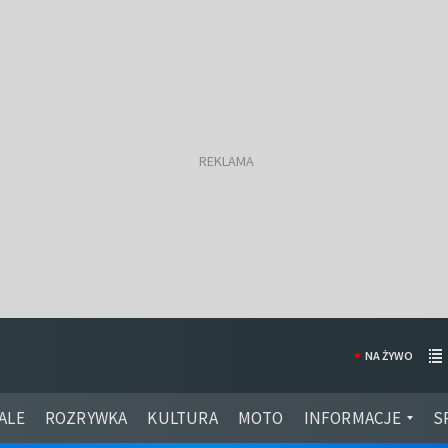
NA ŻYWO
ALE
ROZRYWKA
KULTURA
MOTO
INFORMACJE
S