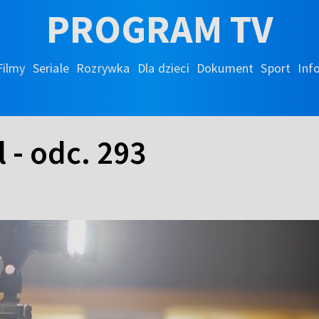
PROGRAM TV
Filmy
Seriale
Rozrywka
Dla dzieci
Dokument
Sport
Inf
 - odc. 293