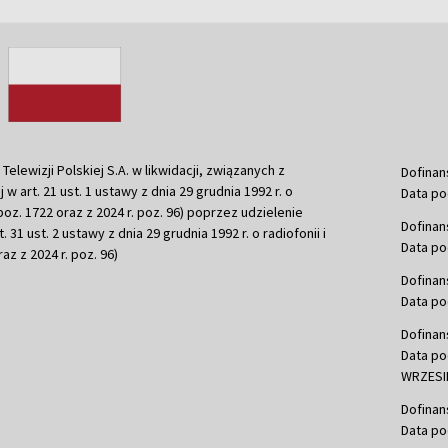
ewizji Polskiej S.A. w likwidacji, związanych z
Dofinan
j w art. 21 ust. 1 ustawy z dnia 29 grudnia 1992 r. o
Data po
r. poz. 1722 oraz z 2024 r. poz. 96) poprzez udzielenie
Dofinan
 31 ust. 2 ustawy z dnia 29 grudnia 1992 r. o radiofonii i
Data po
raz z 2024 r. poz. 96)
Dofinan
Data po
Dofinan
Data po
WRZESIE
Dofinan
Data po