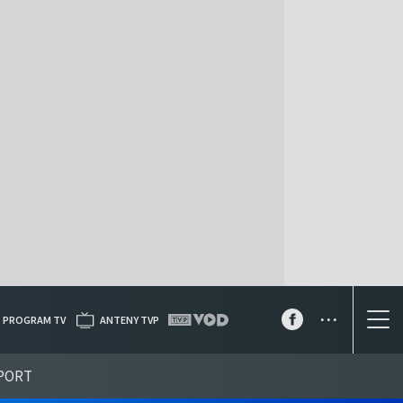
...
PROGRAM TV
ANTENY TVP
PORT