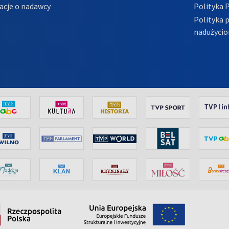
acje o nadawcy
Polityka 
Polityka 
nadużycio