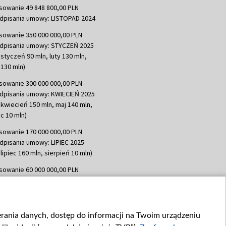
sowanie 49 848 800,00 PLN
dpisania umowy: LISTOPAD 2024
sowanie 350 000 000,00 PLN
dpisania umowy: STYCZEŃ 2025
 styczeń 90 mln, luty 130 mln,
130 mln)
sowanie 300 000 000,00 PLN
dpisania umowy: KWIECIEŃ 2025
 kwiecień 150 mln, maj 140 mln,
c 10 mln)
sowanie 170 000 000,00 PLN
dpisania umowy: LIPIEC 2025
lipiec 160 mln, sierpień 10 mln)
sowanie 60 000 000,00 PLN
dpisania umowy: SIERPIEŃ 2025
 wrzesień 60 mln)
sowanie 635 783 051,21 PLN
ierania danych, dostęp do informacji na Twoim urządzeniu
dpisania umowy: WRZESIEŃ 2025