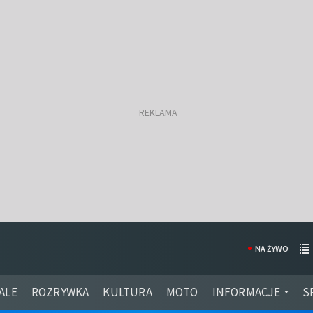
NA ŻYWO
ALE
ROZRYWKA
KULTURA
MOTO
INFORMACJE
S