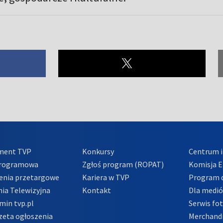
ment TVP
Konkursy
Centrum i
Programowa
Zgłoś program (ROPAT)
Komisja E
enia przetargowe
Kariera w TVP
Program d
ia Telewizyjna
Kontakt
Dla medi
min tvp.pl
Serwis fo
zeta ogłoszenia
Merchandi