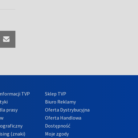
nformacji TVP
Sklep TVP
tyki
Biuro Reklamy
la prasy
Oferta Dystrybucyjna
ów
Oferta Handlowa
tograficzny
Dostępność
sing (znaki)
Moje zgody