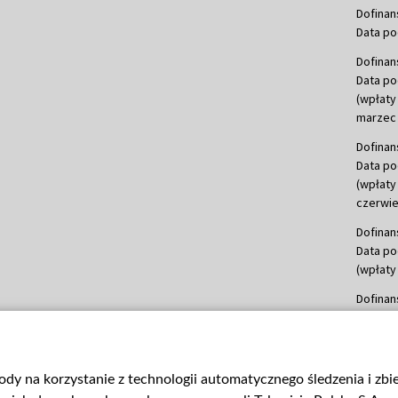
Dofinan
Data po
Dofinan
Data po
(wpłaty
marzec 
Dofinan
Data po
(wpłaty
czerwie
Dofinan
Data po
(wpłaty 
Dofinan
Data po
(wpłata
Dofinan
gody na korzystanie z technologii automatycznego śledzenia i zb
Data po