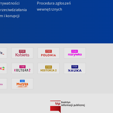
Prywatności
Procedura zgłoszeń
wewnętrznych
przeciwdziałania
m i korupcji