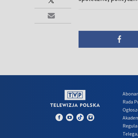
Abona
Rada 
Ogłosz
Akadem
Regula
Telega