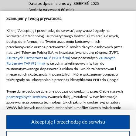
Data podpisania umowy: SIERPIEŃ 2025
(wpłata wrzesień 60 mln)
Szanujemy Twoją prywatność
Dofinansowanie 635 783 051,21 PLN
Data podpisania umowy: WRZESIEŃ 2025
Kliknij "Akceptuję i przechodzę do serwisu", aby wyrazić zgody na
(wpłata wrzesień 100 mln, październik 350
korzystanie z technologii automatycznego śledzenia i zbierania danych,
mln, listopad 265 mln)
dostęp do informacji na Twoim urządzeniu końcowym i ich
przechowywanie oraz na przetwarzanie Twoich danych osobowych przez
Dofinansowanie 48 862 000,00 PLN
nas, czyli Telewizję Polską S.A. w likwidacji (zwaną dalej również „TVP”),
Data podpisania umowy: GRUDZIEŃ 2025
Zaufanych Partnerów z IAB* (1201 firm)
oraz pozostałych
Zaufanych
(wpłata grudzień 60,548 mln)
Partnerów TVP (93 firm)
, w celach marketingowych (w tym do
zautomatyzowanego dopasowania reklam do Twoich zainteresowań i
Dofinansowanie 900 000 000,00 PLN
mierzenia ich skuteczności) i pozostałych, które wskazujemy poniżej, a
Data podpisania umowy: LUTY 2026 (wpłata
także zgody na udostępnianie przez nas identyfikatora PPID do Google.
26 lutego 80 mln, 4 marca 370 mln,
8
kwiecień 180 mln, 7 maja 180 mln, 8
Twoje dane osobowe zbierane podczas odwiedzania przez Ciebie naszych
czerwca 90 mln)
poszczególnych serwisów
zwanych dalej „Portalem”, w tym informacje
zapisywane za pomocą technologii takich jak: pliki cookie, sygnalizatory
Dofinansowanie 250 000 000,00 PLN
WWW lub innych podobnych technologii umożliwiających świadczenie
Data podpisania umowy LIPIEC 2026 (wpłata
dopasowanych i bezpiecznych usług, personalizację treści oraz reklam,
udostępnianie funkcji mediów społecznościowych oraz analizowanie ruchu
4 sierpnia 250 mln
Akceptuję i przechodzę do serwisu
w Internecie.
Twoje dane osobowe zbierane podczas odwiedzania przez Ciebie