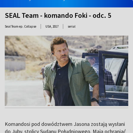
SEAL Team - komando Foki - odc. 5
|
|
Seal Team ep. Collapse
USA,
2017
serial
Komandosi pod dowództwem Jasona zostają wysłani
do Juby, stolicy Sudanu Południowego. Mają ochraniać