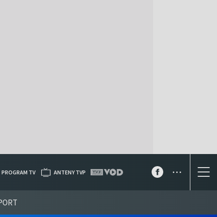
...
PROGRAM TV
ANTENY TVP
PORT