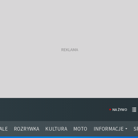
NA ŻYWO
ALE
ROZRYWKA
KULTURA
MOTO
INFORMACJE
S