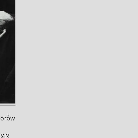
utorów
 XIX