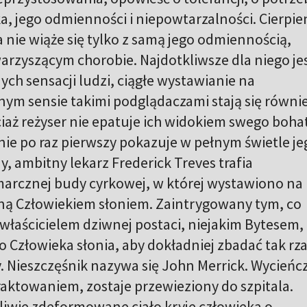
, jego odmienności i niepowtarzalności. Cierpien
a nie wiąże się tylko z samą jego odmiennością,
arzyszącym chorobie. Najdotkliwsze dla niego je
ych sensacji ludzi, ciągłe wystawianie na
ym sensie takimi podglądaczami stają się równi
iaż reżyser nie epatuje ich widokiem swego boha
nie po raz pierwszy pokazuje w pełnym świetle je
y, ambitny lekarz Frederick Treves trafia
arcznej budy cyrkowej, w której wystawiono na
ną Człowiekiem słoniem. Zaintrygowany tym, co
z właścicielem dziwnej postaci, niejakim Bytesem, 
 Człowieka słonia, aby dokładniej zbadać tak rz
 Nieszczęśnik nazywa się John Merrick. Wycieńc
raktowaniem, zostaje przewieziony do szpitala.
szliwie zdeformowane ciało kryje człowieka o