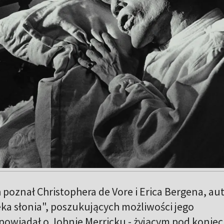
h poznał Christophera de Vore i Erica Bergena, a
ka słonia", poszukujących możliwości jego
powiadał o Johnie Merricku - żyjącym pod koniec