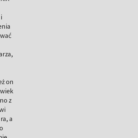
a
i
enia
rować
,
arza,
eż on
owiek
dno z
wi
ra, a
to
bie