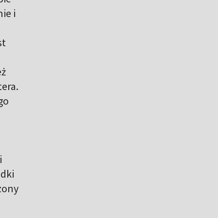
ie i
st
eż
tera.
go
i
adki
zony