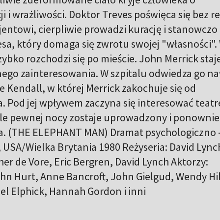
ji i wrażliwości. Doktor Treves poświęca się bez r
towi, cierpliwie prowadzi kurację i stanowczo
sa, który domaga się zwrotu swojej "własności".
ybko rozchodzi się po mieście. John Merrick staje
go zainteresowania. W szpitalu odwiedza go n
 Kendall, w której Merrick zakochuje się od
. Pod jej wpływem zaczyna się interesować teat
 Ale pewnej nocy zostaje uprowadzony i ponownie
esa. (THE ELEPHANT MAN) Dramat psychologiczno 
 USA/Wielka Brytania 1980 Reżyseria: David Lync
her de Vore, Eric Bergren, David Lynch Aktorzy:
n Hurt, Anne Bancroft, John Gielgud, Wendy Hil
el Elphick, Hannah Gordon i inni