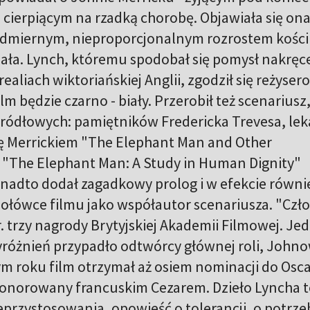
u cierpiącym na rzadką chorobę. Objawiała się on
dmiernym, nieproporcjonalnym rozrostem kości 
ała. Lynch, któremu spodobał się pomysł nakręc
aliach wiktoriańskiej Anglii, zgodził się reżyse
m będzie czarno - biały. Przerobił też scenariusz
źródłowych: pamiętników Fredericka Trevesa, lek
ię Merrickiem "The Elephant Man and Other
 "The Elephant Man: A Study in Human Dignity"
nadto dodał zagadkowy prolog i w efekcie równi
ołówce filmu jako współautor scenariusza. "Czł
. trzy nagrody Brytyjskiej Akademii Filmowej. Je
yróżnień przypadło odtwórcy głównej roli, Johno
 roku film otrzymał aż osiem nominacji do Osca
uhonorowany francuskim Cezarem. Dzieło Lyncha 
przystosowania, opowieść o tolerancji, o potrze