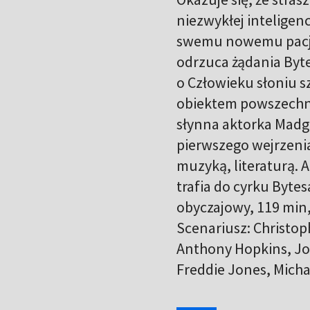
niezwykłej inteligenc
swemu nowemu pacjen
odrzuca żądania Byte
o Człowieku słoniu sz
obiektem powszechne
słynna aktorka Madge
pierwszego wejrzenia
muzyką, literaturą.
trafia do cyrku Byt
obyczajowy, 119 min,
Scenariusz: Christop
Anthony Hopkins, Joh
Freddie Jones, Micha