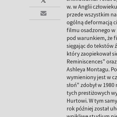
w. w Anglii człowiek
przede wszystkim na
ogólną deformacją ci
filmu osadzonego w re
pod warunkiem, że fil
sięgając do tekstów 
który zaopiekował s
Reminiscences" oraz
Ashleya Montagu. Po
wymieniony jest w cz
słoń" zdobył w 1980 r
tych prestiżowych w
Hurtowi. W tym samym
rok później został 
wnikliwe studium nie