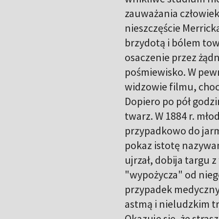
zauważania człowieka
nieszczęście Merrick
brzydotą i bólem tow
osaczenie przez żądn
pośmiewisko. W pewn
widzowie filmu, choc
Dopiero po pół godzi
twarz. W 1884 r. młod
przypadkowo do jarm
pokaz istotę nazywa
ujrzał, dobija targu 
"wypożycza" od niego
przypadek medyczny.
astmą i nieludzkim t
Okazuje się, że stra