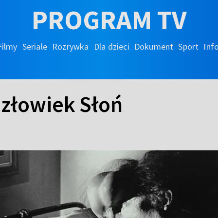
PROGRAM TV
Filmy
Seriale
Rozrywka
Dla dzieci
Dokument
Sport
Inf
Człowiek Słoń