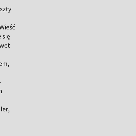
eszty
 Wieść
 się
awet
rem,
-
h
ler,