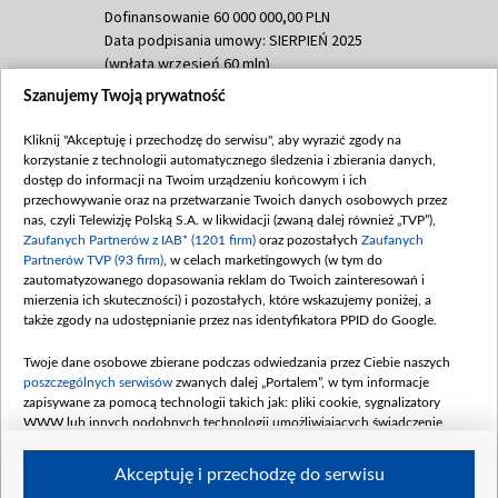
Dofinansowanie 60 000 000,00 PLN
Data podpisania umowy: SIERPIEŃ 2025
(wpłata wrzesień 60 mln)
Szanujemy Twoją prywatność
Dofinansowanie 635 783 051,21 PLN
Data podpisania umowy: WRZESIEŃ 2025
Kliknij "Akceptuję i przechodzę do serwisu", aby wyrazić zgody na
(wpłata wrzesień 100 mln, październik 350
korzystanie z technologii automatycznego śledzenia i zbierania danych,
mln, listopad 265 mln)
dostęp do informacji na Twoim urządzeniu końcowym i ich
przechowywanie oraz na przetwarzanie Twoich danych osobowych przez
Dofinansowanie 48 862 000,00 PLN
nas, czyli Telewizję Polską S.A. w likwidacji (zwaną dalej również „TVP”),
Data podpisania umowy: GRUDZIEŃ 2025
Zaufanych Partnerów z IAB* (1201 firm)
oraz pozostałych
Zaufanych
(wpłata grudzień 60,548 mln)
Partnerów TVP (93 firm)
, w celach marketingowych (w tym do
zautomatyzowanego dopasowania reklam do Twoich zainteresowań i
Dofinansowanie 900 000 000,00 PLN
mierzenia ich skuteczności) i pozostałych, które wskazujemy poniżej, a
Data podpisania umowy: LUTY 2026 (wpłata
także zgody na udostępnianie przez nas identyfikatora PPID do Google.
26 lutego 80 mln, 4 marca 370 mln,
8
kwiecień 180 mln, 7 maja 180 mln, 8
Twoje dane osobowe zbierane podczas odwiedzania przez Ciebie naszych
czerwca 90 mln)
poszczególnych serwisów
zwanych dalej „Portalem”, w tym informacje
zapisywane za pomocą technologii takich jak: pliki cookie, sygnalizatory
Dofinansowanie 250 000 000,00 PLN
WWW lub innych podobnych technologii umożliwiających świadczenie
Data podpisania umowy LIPIEC 2026 (wpłata
dopasowanych i bezpiecznych usług, personalizację treści oraz reklam,
udostępnianie funkcji mediów społecznościowych oraz analizowanie ruchu
4 sierpnia 250 mln
Akceptuję i przechodzę do serwisu
w Internecie.