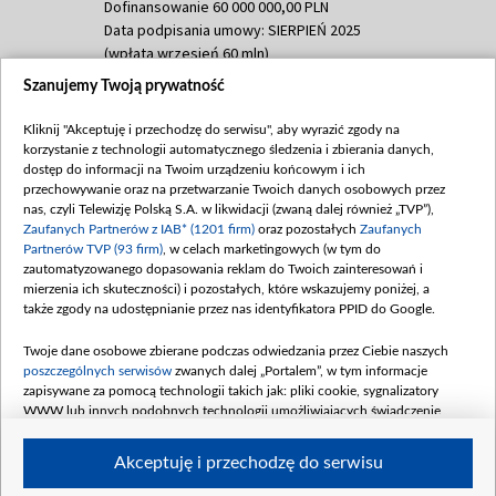
Dofinansowanie 60 000 000,00 PLN
Data podpisania umowy: SIERPIEŃ 2025
(wpłata wrzesień 60 mln)
Szanujemy Twoją prywatność
Dofinansowanie 635 783 051,21 PLN
Data podpisania umowy: WRZESIEŃ 2025
Kliknij "Akceptuję i przechodzę do serwisu", aby wyrazić zgody na
(wpłata wrzesień 100 mln, październik 350
korzystanie z technologii automatycznego śledzenia i zbierania danych,
mln, listopad 265 mln)
dostęp do informacji na Twoim urządzeniu końcowym i ich
przechowywanie oraz na przetwarzanie Twoich danych osobowych przez
Dofinansowanie 48 862 000,00 PLN
nas, czyli Telewizję Polską S.A. w likwidacji (zwaną dalej również „TVP”),
Data podpisania umowy: GRUDZIEŃ 2025
Zaufanych Partnerów z IAB* (1201 firm)
oraz pozostałych
Zaufanych
(wpłata grudzień 60,548 mln)
Partnerów TVP (93 firm)
, w celach marketingowych (w tym do
zautomatyzowanego dopasowania reklam do Twoich zainteresowań i
Dofinansowanie 900 000 000,00 PLN
mierzenia ich skuteczności) i pozostałych, które wskazujemy poniżej, a
Data podpisania umowy: LUTY 2026 (wpłata
także zgody na udostępnianie przez nas identyfikatora PPID do Google.
26 lutego 80 mln, 4 marca 370 mln,
8
kwiecień 180 mln, 7 maja 180 mln, 8
Twoje dane osobowe zbierane podczas odwiedzania przez Ciebie naszych
czerwca 90 mln)
poszczególnych serwisów
zwanych dalej „Portalem”, w tym informacje
zapisywane za pomocą technologii takich jak: pliki cookie, sygnalizatory
Dofinansowanie 250 000 000,00 PLN
WWW lub innych podobnych technologii umożliwiających świadczenie
Data podpisania umowy LIPIEC 2026 (wpłata
dopasowanych i bezpiecznych usług, personalizację treści oraz reklam,
udostępnianie funkcji mediów społecznościowych oraz analizowanie ruchu
4 sierpnia 250 mln
Akceptuję i przechodzę do serwisu
w Internecie.