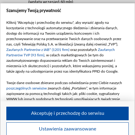
(wpłata wrzesień 60 mln)
Szanujemy Twoją prywatność
Dofinansowanie 635 783 051,21 PLN
Data podpisania umowy: WRZESIEŃ 2025
Kliknij "Akceptuję i przechodzę do serwisu", aby wyrazić zgody na
(wpłata wrzesień 100 mln, październik 350
korzystanie z technologii automatycznego śledzenia i zbierania danych,
mln, listopad 265 mln)
dostęp do informacji na Twoim urządzeniu końcowym i ich
przechowywanie oraz na przetwarzanie Twoich danych osobowych przez
Dofinansowanie 48 862 000,00 PLN
nas, czyli Telewizję Polską S.A. w likwidacji (zwaną dalej również „TVP”),
Data podpisania umowy: GRUDZIEŃ 2025
Zaufanych Partnerów z IAB* (1201 firm)
oraz pozostałych
Zaufanych
(wpłata grudzień 60,548 mln)
Partnerów TVP (93 firm)
, w celach marketingowych (w tym do
zautomatyzowanego dopasowania reklam do Twoich zainteresowań i
Dofinansowanie 900 000 000,00 PLN
mierzenia ich skuteczności) i pozostałych, które wskazujemy poniżej, a
Data podpisania umowy: LUTY 2026 (wpłata
także zgody na udostępnianie przez nas identyfikatora PPID do Google.
26 lutego 80 mln, 4 marca 370 mln,
8
kwiecień 180 mln, 7 maja 180 mln, 8
Twoje dane osobowe zbierane podczas odwiedzania przez Ciebie naszych
czerwca 90 mln)
poszczególnych serwisów
zwanych dalej „Portalem”, w tym informacje
zapisywane za pomocą technologii takich jak: pliki cookie, sygnalizatory
Dofinansowanie 250 000 000,00 PLN
WWW lub innych podobnych technologii umożliwiających świadczenie
Data podpisania umowy LIPIEC 2026 (wpłata
dopasowanych i bezpiecznych usług, personalizację treści oraz reklam,
udostępnianie funkcji mediów społecznościowych oraz analizowanie ruchu
4 sierpnia 250 mln
Akceptuję i przechodzę do serwisu
w Internecie.
Twoje dane osobowe zbierane podczas odwiedzania przez Ciebie
Ustawienia zaawansowane
poszczególnych serwisów
na Portalu, takie jak adresy IP, identyfikatory