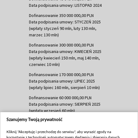
Data podpisania umowy: LISTOPAD 2024
Dofinansowanie 350 000 000,00 PLN
Data podpisania umowy: STYCZEŃ 2025
(wpłaty styczeń 90 mln, luty 130 mln,
marzec 130 mln)
Dofinansowanie 300 000 000,00 PLN
Data podpisania umowy: KWIECIEŃ 2025
(wpłaty kwiecień 150 mln, maj 140 mln,
czerwiec 10 mln)
Dofinansowanie 170 000 000,00 PLN
Data podpisania umowy: LIPIEC 2025
(wpłaty lipiec 160 mln, sierpień 10 mln)
Dofinansowanie 60 000 000,00 PLN
Data podpisania umowy: SIERPIEŃ 2025
(wpłata wrzesień 60 mln)
Szanujemy Twoją prywatność
Dofinansowanie 635 783 051,21 PLN
Data podpisania umowy: WRZESIEŃ 2025
Kliknij "Akceptuję i przechodzę do serwisu", aby wyrazić zgody na
(wpłata wrzesień 100 mln, październik 350
korzystanie z technologii automatycznego śledzenia i zbierania danych,