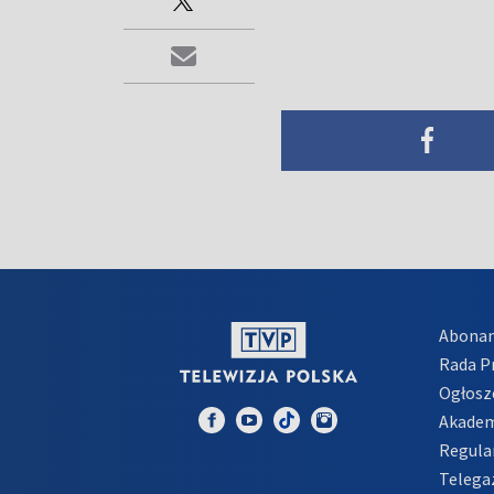
Abona
Rada 
Ogłosz
Akadem
Regula
Telega