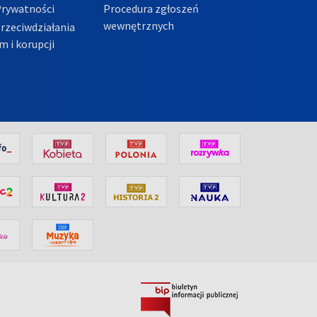
Prywatności
Procedura zgłoszeń
wewnętrznych
przeciwdziałania
m i korupcji