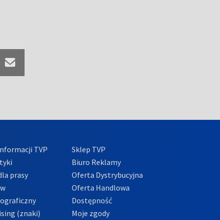
nformacji TVP
Sklep TVP
tyki
Biuro Reklamy
la prasy
Oferta Dystrybucyjna
ów
Oferta Handlowa
tograficzny
Dostępność
sing (znaki)
Moje zgody