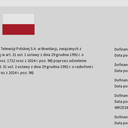
ewizji Polskiej S.A. w likwidacji, związanych z
Dofinan
j w art. 21 ust. 1 ustawy z dnia 29 grudnia 1992 r. o
Data po
r. poz. 1722 oraz z 2024 r. poz. 96) poprzez udzielenie
Dofinan
 31 ust. 2 ustawy z dnia 29 grudnia 1992 r. o radiofonii i
Data po
raz z 2024 r. poz. 96)
Dofinan
Data po
Dofinan
Data po
WRZESIE
Dofinan
Data po