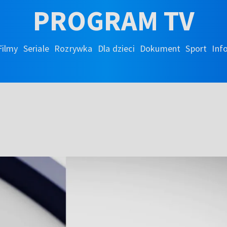
PROGRAM TV
Filmy
Seriale
Rozrywka
Dla dzieci
Dokument
Sport
Inf