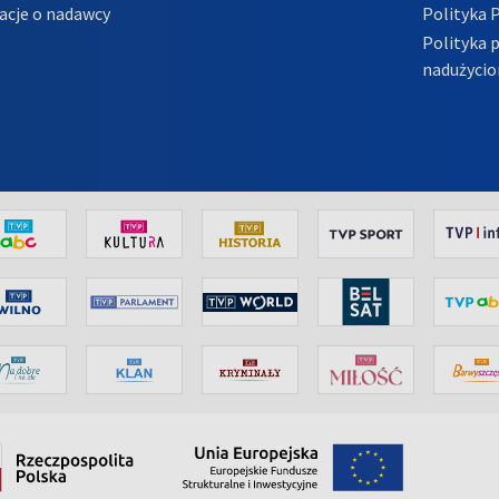
acje o nadawcy
Polityka 
Polityka 
nadużycio