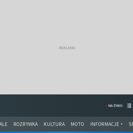
NA ŻYWO
ALE
ROZRYWKA
KULTURA
MOTO
INFORMACJE
S