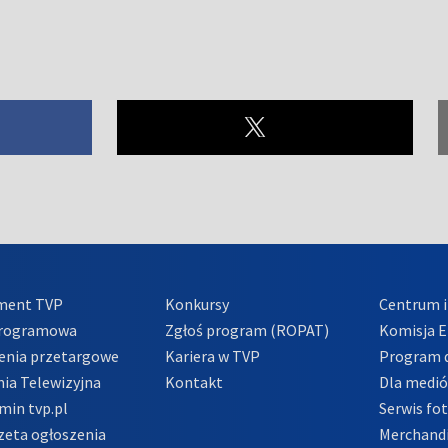
ment TVP
Konkursy
Centrum i
Programowa
Zgłoś program (ROPAT)
Komisja E
enia przetargowe
Kariera w TVP
Program d
ia Telewizyjna
Kontakt
Dla medi
min tvp.pl
Serwis fo
zeta ogłoszenia
Merchandi