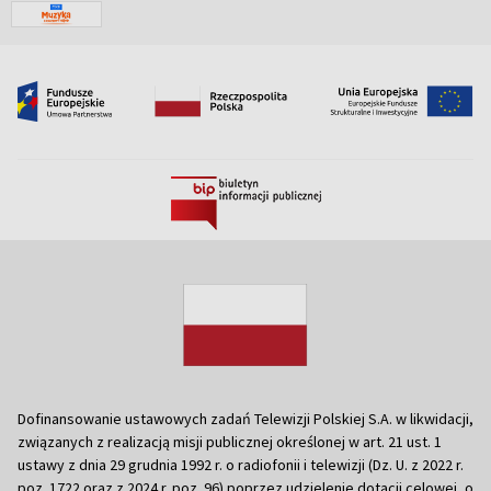
Dofinansowanie ustawowych zadań Telewizji Polskiej S.A. w likwidacji,
związanych z realizacją misji publicznej określonej w art. 21 ust. 1
ustawy z dnia 29 grudnia 1992 r. o radiofonii i telewizji (Dz. U. z 2022 r.
poz. 1722 oraz z 2024 r. poz. 96) poprzez udzielenie dotacji celowej, o