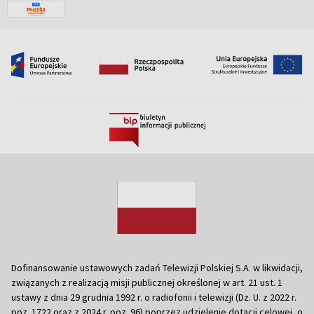
Dofinansowanie ustawowych zadań Telewizji Polskiej S.A. w likwidacji,
związanych z realizacją misji publicznej określonej w art. 21 ust. 1
ustawy z dnia 29 grudnia 1992 r. o radiofonii i telewizji (Dz. U. z 2022 r.
poz. 1722 oraz z 2024 r. poz. 96) poprzez udzielenie dotacji celowej, o