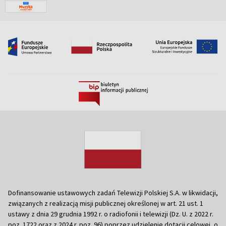
Dofinansowanie ustawowych zadań Telewizji Polskiej S.A. w likwidacji,
związanych z realizacją misji publicznej określonej w art. 21 ust. 1
ustawy z dnia 29 grudnia 1992 r. o radiofonii i telewizji (Dz. U. z 2022 r.
poz. 1722 oraz z 2024 r. poz. 96) poprzez udzielenie dotacji celowej, o