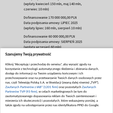
(wpłaty kwiecień 150 mln, maj 140 mln,
czerwiec 10 mln)
Dofinansowanie 170 000 000,00 PLN
Data podpisania umowy: LIPIEC 2025
(wpłaty lipiec 160 mln, sierpień 10 mln)
Dofinansowanie 60 000 000,00 PLN
Data podpisania umowy: SIERPIEŃ 2025
(wpłata wrzesień 60 mln)
Szanujemy Twoją prywatność
Dofinansowanie 635 783 051,21 PLN
Data podpisania umowy: WRZESIEŃ 2025
Kliknij "Akceptuję i przechodzę do serwisu", aby wyrazić zgody na
(wpłata wrzesień 100 mln, październik 350
korzystanie z technologii automatycznego śledzenia i zbierania danych,
mln, listopad 265 mln)
dostęp do informacji na Twoim urządzeniu końcowym i ich
przechowywanie oraz na przetwarzanie Twoich danych osobowych przez
Dofinansowanie 48 862 000,00 PLN
nas, czyli Telewizję Polską S.A. w likwidacji (zwaną dalej również „TVP”),
Data podpisania umowy: GRUDZIEŃ 2025
Zaufanych Partnerów z IAB* (1201 firm)
oraz pozostałych
Zaufanych
(wpłata grudzień 60,548 mln)
Partnerów TVP (93 firm)
, w celach marketingowych (w tym do
zautomatyzowanego dopasowania reklam do Twoich zainteresowań i
Dofinansowanie 900 000 000,00 PLN
mierzenia ich skuteczności) i pozostałych, które wskazujemy poniżej, a
Data podpisania umowy: LUTY 2026 (wpłata
także zgody na udostępnianie przez nas identyfikatora PPID do Google.
26 lutego 80 mln, 4 marca 370 mln,
8