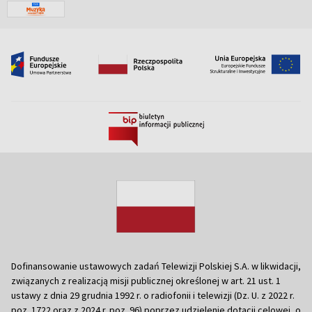
Dofinansowanie ustawowych zadań Telewizji Polskiej S.A. w likwidacji,
związanych z realizacją misji publicznej określonej w art. 21 ust. 1
ustawy z dnia 29 grudnia 1992 r. o radiofonii i telewizji (Dz. U. z 2022 r.
poz. 1722 oraz z 2024 r. poz. 96) poprzez udzielenie dotacji celowej, o