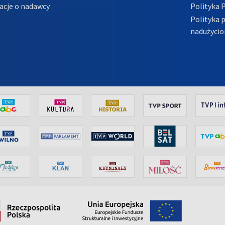
acje o nadawcy
Polityka 
Polityka 
nadużycio