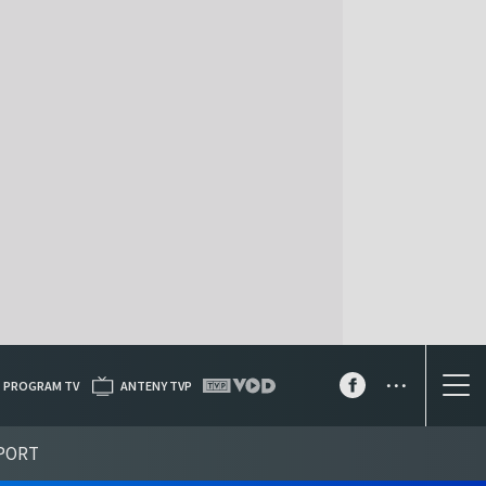
...
PROGRAM TV
ANTENY TVP
PORT