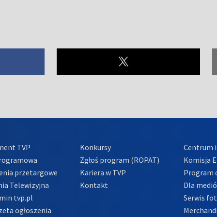
ment TVP
Konkursy
Centrum i
Programowa
Zgłoś program (ROPAT)
Komisja E
enia przetargowe
Kariera w TVP
Program d
ia Telewizyjna
Kontakt
Dla medi
min tvp.pl
Serwis fo
zeta ogłoszenia
Merchandi