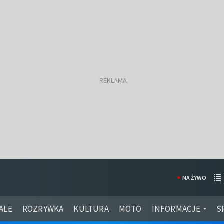
NA ŻYWO
ALE
ROZRYWKA
KULTURA
MOTO
INFORMACJE
S