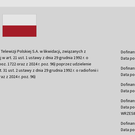
ewizji Polskiej S.A. w likwidacji, związanych z
Dofinan
j w art. 21 ust. 1 ustawy z dnia 29 grudnia 1992 r. o
Data po
r. poz. 1722 oraz z 2024 r. poz. 96) poprzez udzielenie
Dofinan
 31 ust. 2 ustawy z dnia 29 grudnia 1992 r. o radiofonii i
Data po
raz z 2024 r. poz. 96)
Dofinan
Data po
Dofinan
Data po
WRZESIE
Dofinan
Data po