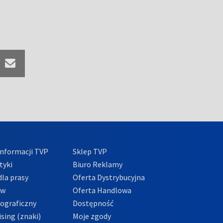
nformacji TVP
Sklep TVP
tyki
Biuro Reklamy
la prasy
Oferta Dystrybucyjna
ów
Oferta Handlowa
tograficzny
Dostępność
sing (znaki)
Moje zgody