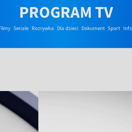
PROGRAM TV
Filmy
Seriale
Rozrywka
Dla dzieci
Dokument
Sport
Inf