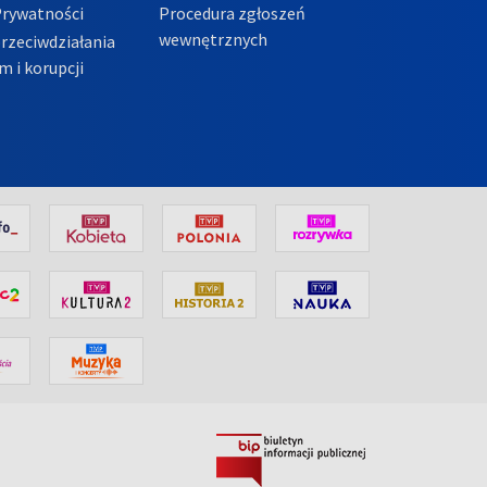
Prywatności
Procedura zgłoszeń
wewnętrznych
przeciwdziałania
m i korupcji