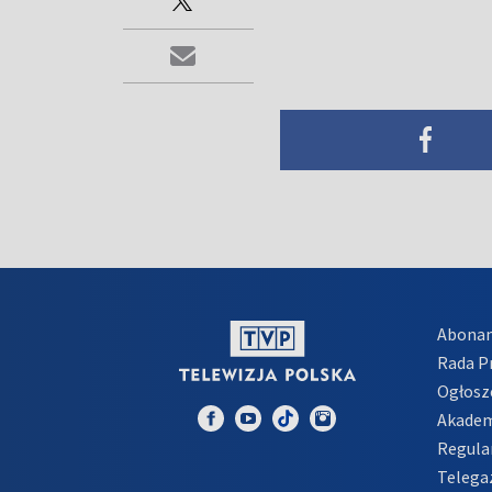
Abona
Rada 
Ogłosz
Akadem
Regula
Telega