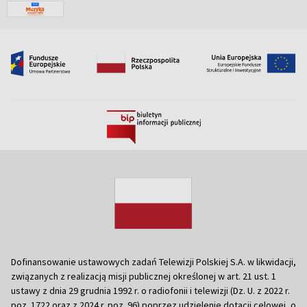
Dofinansowanie ustawowych zadań Telewizji Polskiej S.A. w likwidacji,
związanych z realizacją misji publicznej określonej w art. 21 ust. 1
ustawy z dnia 29 grudnia 1992 r. o radiofonii i telewizji (Dz. U. z 2022 r.
poz. 1722 oraz z 2024 r. poz. 96) poprzez udzielenie dotacji celowej, o