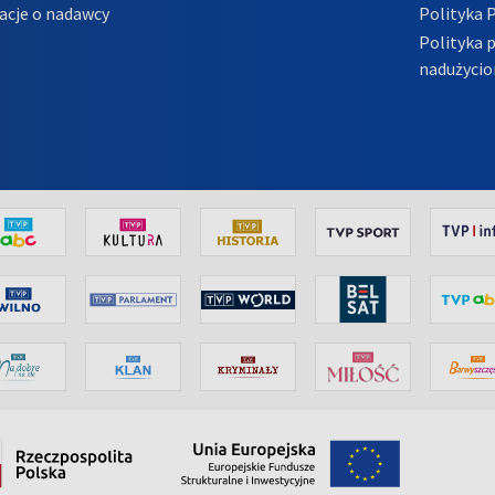
acje o nadawcy
Polityka 
Polityka 
nadużycio