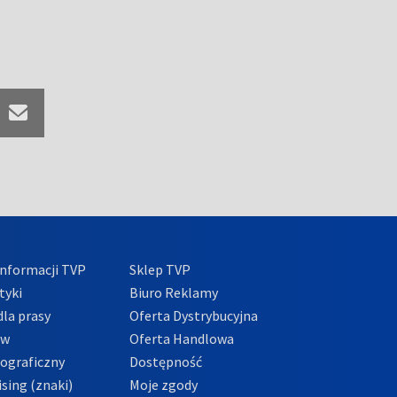
nformacji TVP
Sklep TVP
tyki
Biuro Reklamy
la prasy
Oferta Dystrybucyjna
ów
Oferta Handlowa
tograficzny
Dostępność
sing (znaki)
Moje zgody