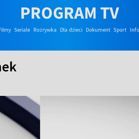
PROGRAM TV
Filmy
Seriale
Rozrywka
Dla dzieci
Dokument
Sport
Inf
nek