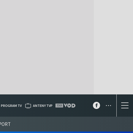
...
PROGRAM TV
ANTENY TVP
PORT