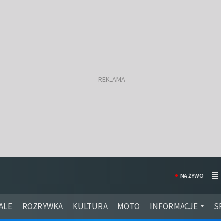
NA ŻYWO
ALE
ROZRYWKA
KULTURA
MOTO
INFORMACJE
S