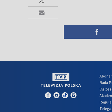
Abona
Rada 
Ogłosz
Akadem
Regula
Telega