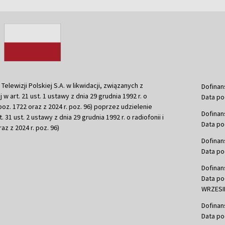
ewizji Polskiej S.A. w likwidacji, związanych z
Dofinan
j w art. 21 ust. 1 ustawy z dnia 29 grudnia 1992 r. o
Data po
r. poz. 1722 oraz z 2024 r. poz. 96) poprzez udzielenie
Dofinan
 31 ust. 2 ustawy z dnia 29 grudnia 1992 r. o radiofonii i
Data po
raz z 2024 r. poz. 96)
Dofinan
Data po
Dofinan
Data po
WRZESIE
Dofinan
Data po