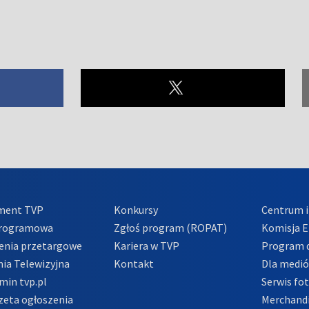
ment TVP
Konkursy
Centrum i
Programowa
Zgłoś program (ROPAT)
Komisja E
enia przetargowe
Kariera w TVP
Program d
ia Telewizyjna
Kontakt
Dla medi
min tvp.pl
Serwis fo
zeta ogłoszenia
Merchandi