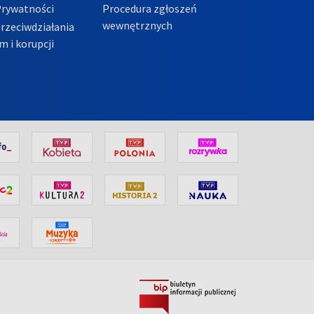
Prywatności
Procedura zgłoszeń
wewnętrznych
przeciwdziałania
m i korupcji