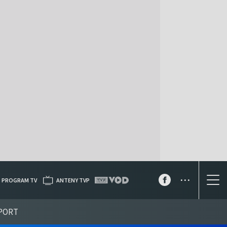
...
PROGRAM TV
ANTENY TVP
PORT