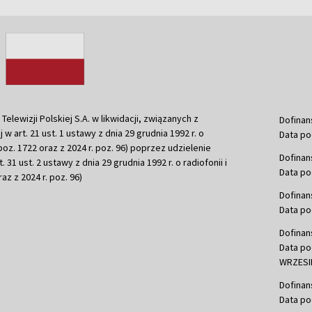
ewizji Polskiej S.A. w likwidacji, związanych z
Dofinan
j w art. 21 ust. 1 ustawy z dnia 29 grudnia 1992 r. o
Data po
r. poz. 1722 oraz z 2024 r. poz. 96) poprzez udzielenie
Dofinan
 31 ust. 2 ustawy z dnia 29 grudnia 1992 r. o radiofonii i
Data po
raz z 2024 r. poz. 96)
Dofinan
Data po
Dofinan
Data po
WRZESIE
Dofinan
Data po