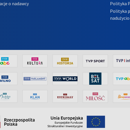
acje o nadawcy
Polityka 
Polityka 
nadużycio