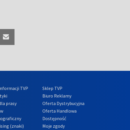
nformacji TVP
Sklep TVP
tyki
Biuro Reklamy
la prasy
Oferta Dystrybucyjna
ów
Oferta Handlowa
tograficzny
Dostępność
sing (znaki)
Moje zgody