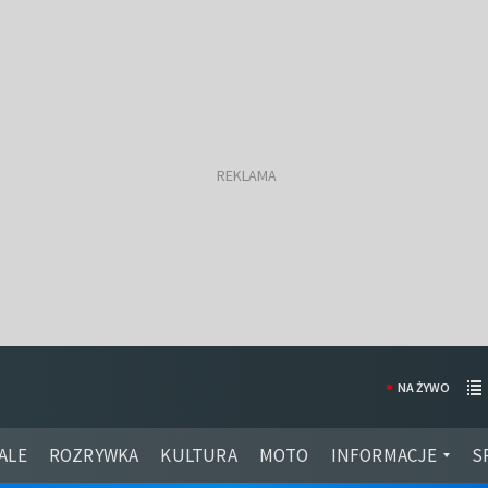
NA ŻYWO
ALE
ROZRYWKA
KULTURA
MOTO
INFORMACJE
S