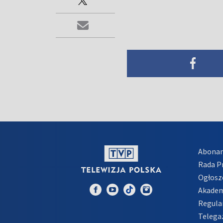
Abona
Rada 
Ogłosz
Akadem
Regula
Telega