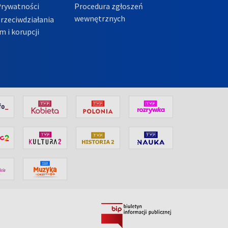
Prywatności
Procedura zgłoszeń
wewnętrznych
przeciwdziałania
m i korupcji