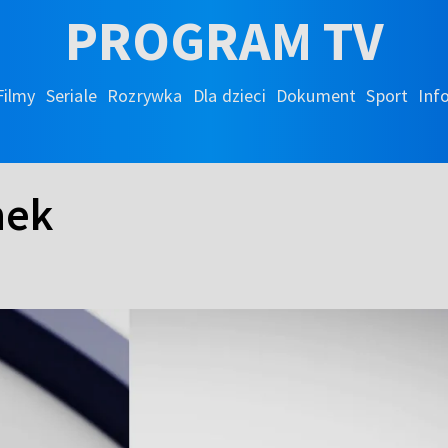
PROGRAM TV
Filmy
Seriale
Rozrywka
Dla dzieci
Dokument
Sport
Inf
nek