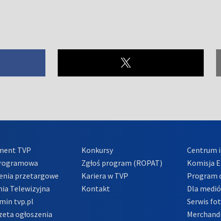
ment TVP
Konkursy
Centrum i
Programowa
Zgłoś program (ROPAT)
Komisja E
enia przetargowe
Kariera w TVP
Program d
ia Telewizyjna
Kontakt
Dla medi
min tvp.pl
Serwis fo
zeta ogłoszenia
Merchandi