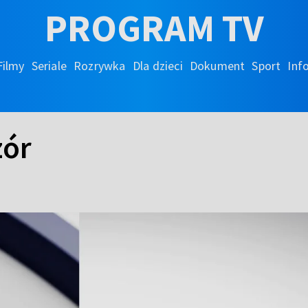
PROGRAM TV
Filmy
Seriale
Rozrywka
Dla dzieci
Dokument
Sport
Inf
zór