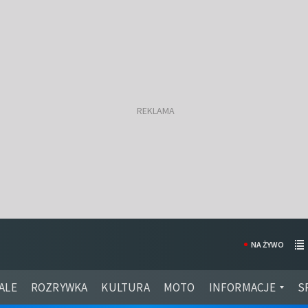
NA ŻYWO
ALE
ROZRYWKA
KULTURA
MOTO
INFORMACJE
S