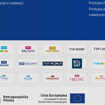
acje o nadawcy
Polityka 
Polityka 
nadużycio