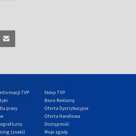
nformacji TVP
Sklep TVP
tyki
Biuro Reklamy
la prasy
Oferta Dystrybucyjna
ów
Oferta Handlowa
tograficzny
Dostępność
sing (znaki)
Moje zgody