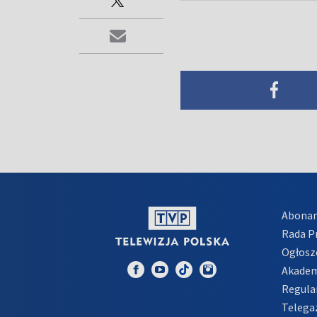
Abona
Rada 
Ogłosz
Akadem
Regula
Telega