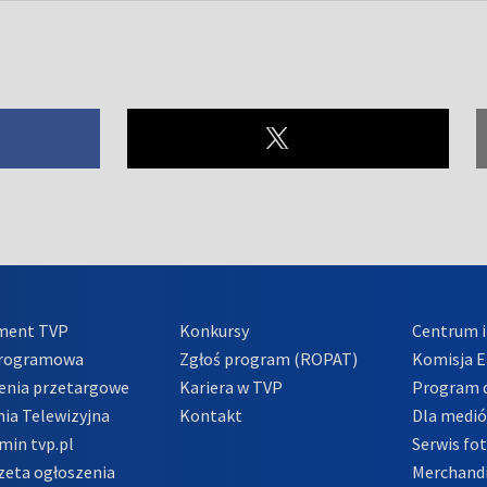
ment TVP
Konkursy
Centrum i
Programowa
Zgłoś program (ROPAT)
Komisja E
enia przetargowe
Kariera w TVP
Program d
ia Telewizyjna
Kontakt
Dla medi
min tvp.pl
Serwis fo
zeta ogłoszenia
Merchandi