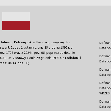
ewizji Polskiej S.A. w likwidacji, związanych z
Dofinan
j w art. 21 ust. 1 ustawy z dnia 29 grudnia 1992 r. o
Data po
r. poz. 1722 oraz z 2024 r. poz. 96) poprzez udzielenie
Dofinan
 31 ust. 2 ustawy z dnia 29 grudnia 1992 r. o radiofonii i
Data po
raz z 2024 r. poz. 96)
Dofinan
Data po
Dofinan
Data po
WRZESIE
Dofinan
Data po