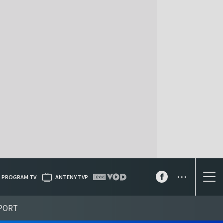
...
PROGRAM TV
ANTENY TVP
PORT