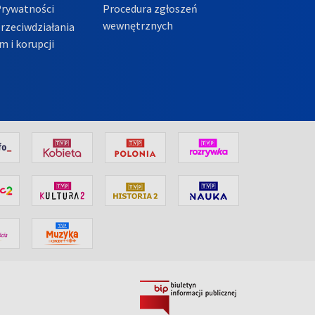
Prywatności
Procedura zgłoszeń
wewnętrznych
przeciwdziałania
m i korupcji