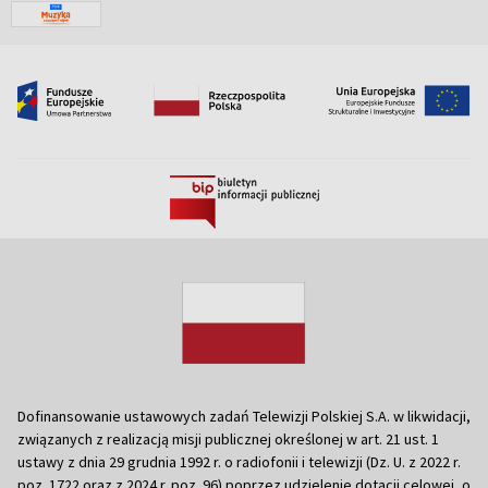
Dofinansowanie ustawowych zadań Telewizji Polskiej S.A. w likwidacji,
związanych z realizacją misji publicznej określonej w art. 21 ust. 1
ustawy z dnia 29 grudnia 1992 r. o radiofonii i telewizji (Dz. U. z 2022 r.
poz. 1722 oraz z 2024 r. poz. 96) poprzez udzielenie dotacji celowej, o