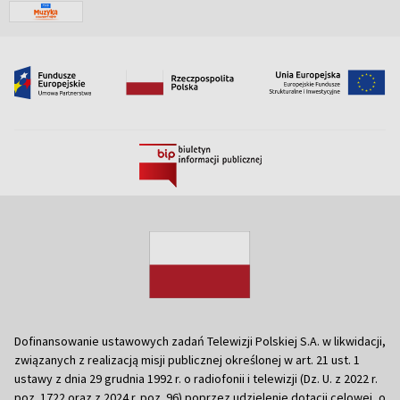
Dofinansowanie ustawowych zadań Telewizji Polskiej S.A. w likwidacji,
związanych z realizacją misji publicznej określonej w art. 21 ust. 1
ustawy z dnia 29 grudnia 1992 r. o radiofonii i telewizji (Dz. U. z 2022 r.
poz. 1722 oraz z 2024 r. poz. 96) poprzez udzielenie dotacji celowej, o