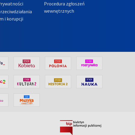
Prywatności
Procedura zgłoszeń
wewnętrznych
przeciwdziałania
m i korupcji