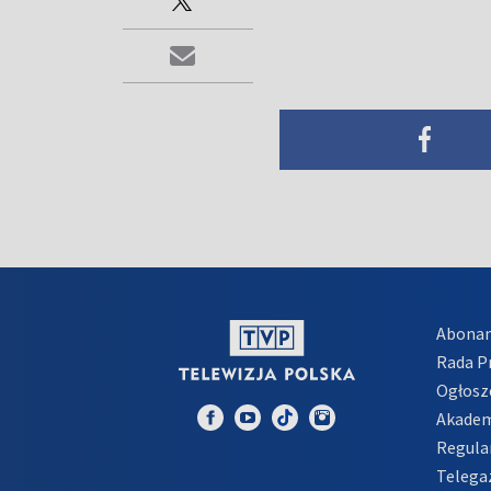
Abona
Rada 
Ogłosz
Akadem
Regula
Telega