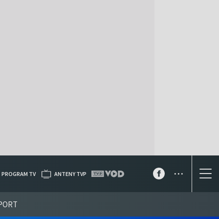
...
PROGRAM TV
ANTENY TVP
PORT