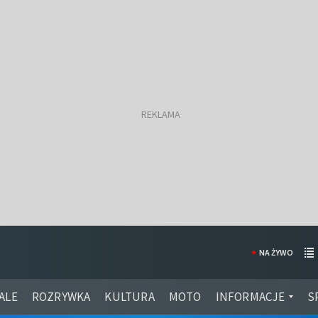
NA ŻYWO
ALE
ROZRYWKA
KULTURA
MOTO
INFORMACJE
S