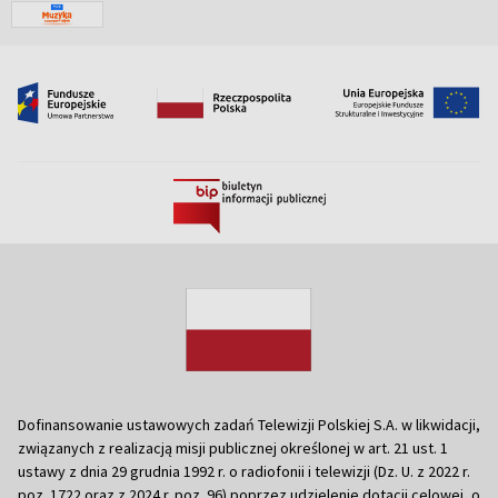
Dofinansowanie ustawowych zadań Telewizji Polskiej S.A. w likwidacji,
związanych z realizacją misji publicznej określonej w art. 21 ust. 1
ustawy z dnia 29 grudnia 1992 r. o radiofonii i telewizji (Dz. U. z 2022 r.
poz. 1722 oraz z 2024 r. poz. 96) poprzez udzielenie dotacji celowej, o