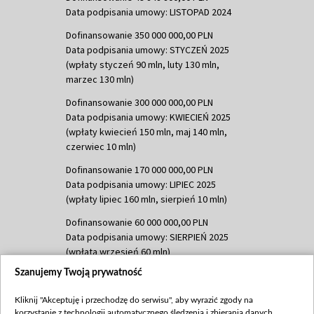
Data podpisania umowy: LISTOPAD 2024
Dofinansowanie 350 000 000,00 PLN
Data podpisania umowy: STYCZEŃ 2025
(wpłaty styczeń 90 mln, luty 130 mln,
marzec 130 mln)
Dofinansowanie 300 000 000,00 PLN
Data podpisania umowy: KWIECIEŃ 2025
(wpłaty kwiecień 150 mln, maj 140 mln,
czerwiec 10 mln)
Dofinansowanie 170 000 000,00 PLN
Data podpisania umowy: LIPIEC 2025
(wpłaty lipiec 160 mln, sierpień 10 mln)
Dofinansowanie 60 000 000,00 PLN
Data podpisania umowy: SIERPIEŃ 2025
(wpłata wrzesień 60 mln)
Szanujemy Twoją prywatność
Dofinansowanie 635 783 051,21 PLN
Data podpisania umowy: WRZESIEŃ 2025
Kliknij "Akceptuję i przechodzę do serwisu", aby wyrazić zgody na
(wpłata wrzesień 100 mln, październik 350
korzystanie z technologii automatycznego śledzenia i zbierania danych,