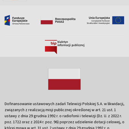
Dofinansowanie ustawowych zadań Telewizji Polskiej S.A. w likwidacji,
związanych z realizacją misji publicznej określonej w art. 21 ust. 1
ustawy z dnia 29 grudnia 1992 r. o radiofonii i telewizji (Dz. U. z 2022 r.
poz. 1722 oraz z 2024 r. poz. 96) poprzez udzielenie dotacji celowej, o
której mowa w art. 31 ust. 2 ustawy z dnia 29 grudnia 1992 r. o