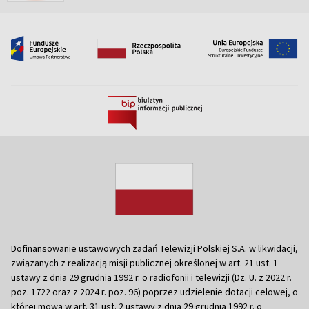
Dofinansowanie ustawowych zadań Telewizji Polskiej S.A. w likwidacji,
związanych z realizacją misji publicznej określonej w art. 21 ust. 1
ustawy z dnia 29 grudnia 1992 r. o radiofonii i telewizji (Dz. U. z 2022 r.
poz. 1722 oraz z 2024 r. poz. 96) poprzez udzielenie dotacji celowej, o
której mowa w art. 31 ust. 2 ustawy z dnia 29 grudnia 1992 r. o