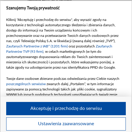
Szanujemy Twoją prywatność
Dofinansowanie 635 783 051,21 PLN
Data podpisania umowy: WRZESIEŃ 2025
Kliknij "Akceptuję i przechodzę do serwisu", aby wyrazić zgody na
(wpłata wrzesień 100 mln, październik 350
korzystanie z technologii automatycznego śledzenia i zbierania danych,
mln, listopad 265 mln)
dostęp do informacji na Twoim urządzeniu końcowym i ich
przechowywanie oraz na przetwarzanie Twoich danych osobowych przez
Dofinansowanie 48 862 000,00 PLN
nas, czyli Telewizję Polską S.A. w likwidacji (zwaną dalej również „TVP”),
Data podpisania umowy: GRUDZIEŃ 2025
Zaufanych Partnerów z IAB* (1201 firm)
oraz pozostałych
Zaufanych
(wpłata grudzień 60,548 mln)
Partnerów TVP (93 firm)
, w celach marketingowych (w tym do
zautomatyzowanego dopasowania reklam do Twoich zainteresowań i
Dofinansowanie 900 000 000,00 PLN
mierzenia ich skuteczności) i pozostałych, które wskazujemy poniżej, a
Data podpisania umowy: LUTY 2026 (wpłata
także zgody na udostępnianie przez nas identyfikatora PPID do Google.
26 lutego 80 mln, 4 marca 370 mln,
8
kwiecień 180 mln, 7 maja 180 mln, 8
Twoje dane osobowe zbierane podczas odwiedzania przez Ciebie naszych
czerwca 90 mln)
poszczególnych serwisów
zwanych dalej „Portalem”, w tym informacje
zapisywane za pomocą technologii takich jak: pliki cookie, sygnalizatory
Dofinansowanie 250 000 000,00 PLN
WWW lub innych podobnych technologii umożliwiających świadczenie
Data podpisania umowy LIPIEC 2026 (wpłata
dopasowanych i bezpiecznych usług, personalizację treści oraz reklam,
udostępnianie funkcji mediów społecznościowych oraz analizowanie ruchu
4 sierpnia 250 mln
Akceptuję i przechodzę do serwisu
w Internecie.
Twoje dane osobowe zbierane podczas odwiedzania przez Ciebie
Ustawienia zaawansowane
poszczególnych serwisów
na Portalu, takie jak adresy IP, identyfikatory