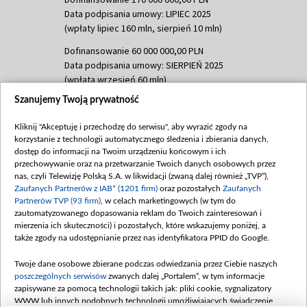
Data podpisania umowy: LIPIEC 2025
(wpłaty lipiec 160 mln, sierpień 10 mln)
Dofinansowanie 60 000 000,00 PLN
Data podpisania umowy: SIERPIEŃ 2025
(wpłata wrzesień 60 mln)
Szanujemy Twoją prywatność
Dofinansowanie 635 783 051,21 PLN
Data podpisania umowy: WRZESIEŃ 2025
Kliknij "Akceptuję i przechodzę do serwisu", aby wyrazić zgody na
(wpłata wrzesień 100 mln, październik 350
korzystanie z technologii automatycznego śledzenia i zbierania danych,
mln, listopad 265 mln)
dostęp do informacji na Twoim urządzeniu końcowym i ich
przechowywanie oraz na przetwarzanie Twoich danych osobowych przez
Dofinansowanie 48 862 000,00 PLN
nas, czyli Telewizję Polską S.A. w likwidacji (zwaną dalej również „TVP”),
Data podpisania umowy: GRUDZIEŃ 2025
Zaufanych Partnerów z IAB* (1201 firm)
oraz pozostałych
Zaufanych
(wpłata grudzień 60,548 mln)
Partnerów TVP (93 firm)
, w celach marketingowych (w tym do
zautomatyzowanego dopasowania reklam do Twoich zainteresowań i
Dofinansowanie 900 000 000,00 PLN
mierzenia ich skuteczności) i pozostałych, które wskazujemy poniżej, a
Data podpisania umowy: LUTY 2026 (wpłata
także zgody na udostępnianie przez nas identyfikatora PPID do Google.
26 lutego 80 mln, 4 marca 370 mln,
8
kwiecień 180 mln, 7 maja 180 mln, 8
Twoje dane osobowe zbierane podczas odwiedzania przez Ciebie naszych
czerwca 90 mln)
poszczególnych serwisów
zwanych dalej „Portalem”, w tym informacje
zapisywane za pomocą technologii takich jak: pliki cookie, sygnalizatory
Dofinansowanie 250 000 000,00 PLN
WWW lub innych podobnych technologii umożliwiających świadczenie