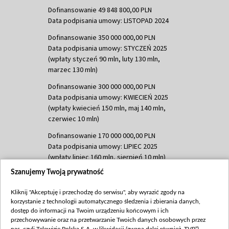
Dofinansowanie 49 848 800,00 PLN
Data podpisania umowy: LISTOPAD 2024
Dofinansowanie 350 000 000,00 PLN
Data podpisania umowy: STYCZEŃ 2025
(wpłaty styczeń 90 mln, luty 130 mln,
marzec 130 mln)
Dofinansowanie 300 000 000,00 PLN
Data podpisania umowy: KWIECIEŃ 2025
(wpłaty kwiecień 150 mln, maj 140 mln,
czerwiec 10 mln)
Dofinansowanie 170 000 000,00 PLN
Data podpisania umowy: LIPIEC 2025
(wpłaty lipiec 160 mln, sierpień 10 mln)
Szanujemy Twoją prywatność
Dofinansowanie 60 000 000,00 PLN
Data podpisania umowy: SIERPIEŃ 2025
Kliknij "Akceptuję i przechodzę do serwisu", aby wyrazić zgody na
(wpłata wrzesień 60 mln)
korzystanie z technologii automatycznego śledzenia i zbierania danych,
Dofinansowanie 635 783 051,21 PLN
dostęp do informacji na Twoim urządzeniu końcowym i ich
przechowywanie oraz na przetwarzanie Twoich danych osobowych przez
Data podpisania umowy: WRZESIEŃ 2025