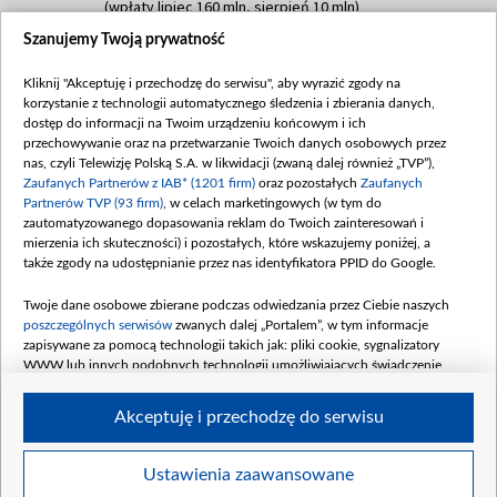
(wpłaty lipiec 160 mln, sierpień 10 mln)
Szanujemy Twoją prywatność
Dofinansowanie 60 000 000,00 PLN
Data podpisania umowy: SIERPIEŃ 2025
Kliknij "Akceptuję i przechodzę do serwisu", aby wyrazić zgody na
(wpłata wrzesień 60 mln)
korzystanie z technologii automatycznego śledzenia i zbierania danych,
Dofinansowanie 635 783 051,21 PLN
dostęp do informacji na Twoim urządzeniu końcowym i ich
przechowywanie oraz na przetwarzanie Twoich danych osobowych przez
Data podpisania umowy: WRZESIEŃ 2025
nas, czyli Telewizję Polską S.A. w likwidacji (zwaną dalej również „TVP”),
(wpłata wrzesień 100 mln, październik 350
Zaufanych Partnerów z IAB* (1201 firm)
oraz pozostałych
Zaufanych
mln, listopad 265 mln)
Partnerów TVP (93 firm)
, w celach marketingowych (w tym do
zautomatyzowanego dopasowania reklam do Twoich zainteresowań i
Dofinansowanie 48 862 000,00 PLN
mierzenia ich skuteczności) i pozostałych, które wskazujemy poniżej, a
Data podpisania umowy: GRUDZIEŃ 2025
także zgody na udostępnianie przez nas identyfikatora PPID do Google.
(wpłata grudzień 60,548 mln)
Twoje dane osobowe zbierane podczas odwiedzania przez Ciebie naszych
Dofinansowanie 900 000 000,00 PLN
poszczególnych serwisów
zwanych dalej „Portalem”, w tym informacje
Data podpisania umowy: LUTY 2026 (wpłata
zapisywane za pomocą technologii takich jak: pliki cookie, sygnalizatory
26 lutego 80 mln, 4 marca 370 mln,
8
WWW lub innych podobnych technologii umożliwiających świadczenie
kwiecień 180 mln, 7 maja 180 mln, 8
dopasowanych i bezpiecznych usług, personalizację treści oraz reklam,
udostępnianie funkcji mediów społecznościowych oraz analizowanie ruchu
czerwca 90 mln)
Akceptuję i przechodzę do serwisu
w Internecie.
Twoje dane osobowe zbierane podczas odwiedzania przez Ciebie
Ustawienia zaawansowane
poszczególnych serwisów
na Portalu, takie jak adresy IP, identyfikatory