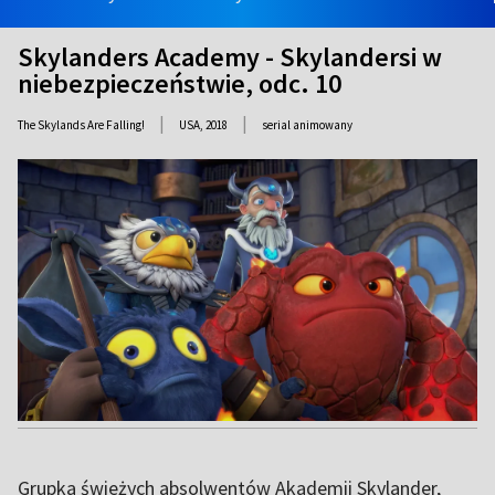
Skylanders Academy - Skylandersi w
niebezpieczeństwie, odc. 10
|
|
The Skylands Are Falling!
USA,
2018
serial animowany
Grupka świeżych absolwentów Akademii Skylander,