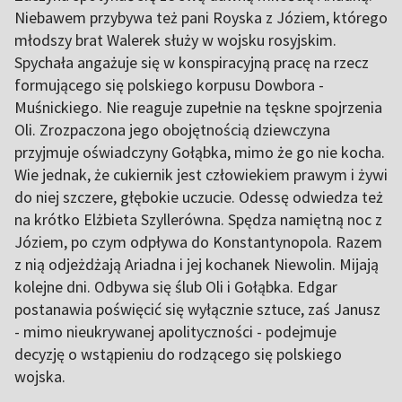
Niebawem przybywa też pani Royska z Józiem, którego
młodszy brat Walerek służy w wojsku rosyjskim.
Spychała angażuje się w konspiracyjną pracę na rzecz
formującego się polskiego korpusu Dowbora -
Muśnickiego. Nie reaguje zupełnie na tęskne spojrzenia
Oli. Zrozpaczona jego obojętnością dziewczyna
przyjmuje oświadczyny Gołąbka, mimo że go nie kocha.
Wie jednak, że cukiernik jest człowiekiem prawym i żywi
do niej szczere, głębokie uczucie. Odessę odwiedza też
na krótko Elżbieta Szyllerówna. Spędza namiętną noc z
Józiem, po czym odpływa do Konstantynopola. Razem
z nią odjeżdżają Ariadna i jej kochanek Niewolin. Mijają
kolejne dni. Odbywa się ślub Oli i Gołąbka. Edgar
postanawia poświęcić się wyłącznie sztuce, zaś Janusz
- mimo nieukrywanej apolityczności - podejmuje
decyzję o wstąpieniu do rodzącego się polskiego
wojska.