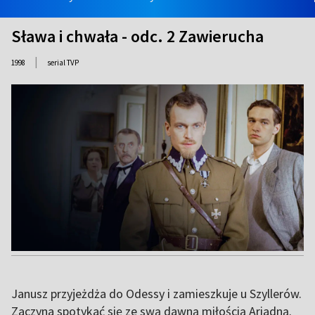
Sława i chwała - odc. 2 Zawierucha
|
1998
serial TVP
Janusz przyjeżdża do Odessy i zamieszkuje u Szyllerów.
Zaczyna spotykać się ze swą dawną miłością Ariadną.