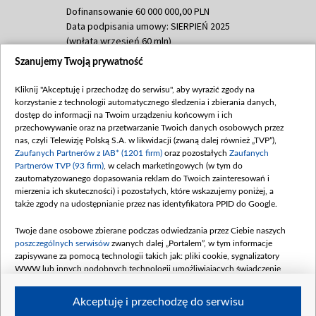
Dofinansowanie 60 000 000,00 PLN
Data podpisania umowy: SIERPIEŃ 2025
(wpłata wrzesień 60 mln)
Szanujemy Twoją prywatność
Dofinansowanie 635 783 051,21 PLN
Data podpisania umowy: WRZESIEŃ 2025
Kliknij "Akceptuję i przechodzę do serwisu", aby wyrazić zgody na
(wpłata wrzesień 100 mln, październik 350
korzystanie z technologii automatycznego śledzenia i zbierania danych,
mln, listopad 265 mln)
dostęp do informacji na Twoim urządzeniu końcowym i ich
przechowywanie oraz na przetwarzanie Twoich danych osobowych przez
Dofinansowanie 48 862 000,00 PLN
nas, czyli Telewizję Polską S.A. w likwidacji (zwaną dalej również „TVP”),
Data podpisania umowy: GRUDZIEŃ 2025
Zaufanych Partnerów z IAB* (1201 firm)
oraz pozostałych
Zaufanych
(wpłata grudzień 60,548 mln)
Partnerów TVP (93 firm)
, w celach marketingowych (w tym do
zautomatyzowanego dopasowania reklam do Twoich zainteresowań i
Dofinansowanie 900 000 000,00 PLN
mierzenia ich skuteczności) i pozostałych, które wskazujemy poniżej, a
Data podpisania umowy: LUTY 2026 (wpłata
także zgody na udostępnianie przez nas identyfikatora PPID do Google.
26 lutego 80 mln, 4 marca 370 mln,
8
kwiecień 180 mln, 7 maja 180 mln, 8
Twoje dane osobowe zbierane podczas odwiedzania przez Ciebie naszych
czerwca 90 mln)
poszczególnych serwisów
zwanych dalej „Portalem”, w tym informacje
zapisywane za pomocą technologii takich jak: pliki cookie, sygnalizatory
Dofinansowanie 250 000 000,00 PLN
WWW lub innych podobnych technologii umożliwiających świadczenie
Data podpisania umowy LIPIEC 2026 (wpłata
dopasowanych i bezpiecznych usług, personalizację treści oraz reklam,
udostępnianie funkcji mediów społecznościowych oraz analizowanie ruchu
4 sierpnia 250 mln
Akceptuję i przechodzę do serwisu
w Internecie.