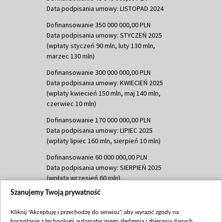
Data podpisania umowy: LISTOPAD 2024
Dofinansowanie 350 000 000,00 PLN
Data podpisania umowy: STYCZEŃ 2025
(wpłaty styczeń 90 mln, luty 130 mln,
marzec 130 mln)
Dofinansowanie 300 000 000,00 PLN
Data podpisania umowy: KWIECIEŃ 2025
(wpłaty kwiecień 150 mln, maj 140 mln,
czerwiec 10 mln)
Dofinansowanie 170 000 000,00 PLN
Data podpisania umowy: LIPIEC 2025
(wpłaty lipiec 160 mln, sierpień 10 mln)
Dofinansowanie 60 000 000,00 PLN
Data podpisania umowy: SIERPIEŃ 2025
(wpłata wrzesień 60 mln)
Szanujemy Twoją prywatność
Dofinansowanie 635 783 051,21 PLN
Data podpisania umowy: WRZESIEŃ 2025
Kliknij "Akceptuję i przechodzę do serwisu", aby wyrazić zgody na
(wpłata wrzesień 100 mln, październik 350
korzystanie z technologii automatycznego śledzenia i zbierania danych,