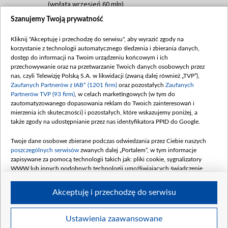
(wpłata wrzesień 60 mln)
Szanujemy Twoją prywatność
Dofinansowanie 635 783 051,21 PLN
Data podpisania umowy: WRZESIEŃ 2025
Kliknij "Akceptuję i przechodzę do serwisu", aby wyrazić zgody na
(wpłata wrzesień 100 mln, październik 350
korzystanie z technologii automatycznego śledzenia i zbierania danych,
mln, listopad 265 mln)
dostęp do informacji na Twoim urządzeniu końcowym i ich
przechowywanie oraz na przetwarzanie Twoich danych osobowych przez
Dofinansowanie 48 862 000,00 PLN
nas, czyli Telewizję Polską S.A. w likwidacji (zwaną dalej również „TVP”),
Data podpisania umowy: GRUDZIEŃ 2025
Zaufanych Partnerów z IAB* (1201 firm)
oraz pozostałych
Zaufanych
(wpłata grudzień 60,548 mln)
Partnerów TVP (93 firm)
, w celach marketingowych (w tym do
zautomatyzowanego dopasowania reklam do Twoich zainteresowań i
Dofinansowanie 900 000 000,00 PLN
mierzenia ich skuteczności) i pozostałych, które wskazujemy poniżej, a
Data podpisania umowy: LUTY 2026 (wpłata
także zgody na udostępnianie przez nas identyfikatora PPID do Google.
26 lutego 80 mln, 4 marca 370 mln,
8
kwiecień 180 mln, 7 maja 180 mln, 8
Twoje dane osobowe zbierane podczas odwiedzania przez Ciebie naszych
czerwca 90 mln)
poszczególnych serwisów
zwanych dalej „Portalem”, w tym informacje
zapisywane za pomocą technologii takich jak: pliki cookie, sygnalizatory
Dofinansowanie 250 000 000,00 PLN
WWW lub innych podobnych technologii umożliwiających świadczenie
Data podpisania umowy LIPIEC 2026 (wpłata
dopasowanych i bezpiecznych usług, personalizację treści oraz reklam,
udostępnianie funkcji mediów społecznościowych oraz analizowanie ruchu
4 sierpnia 250 mln
Akceptuję i przechodzę do serwisu
w Internecie.
Twoje dane osobowe zbierane podczas odwiedzania przez Ciebie
Ustawienia zaawansowane
poszczególnych serwisów
na Portalu, takie jak adresy IP, identyfikatory