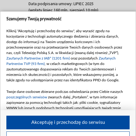
Data podpisania umowy: LIPIEC 2025
(wpłaty lipiec 160 mln, sierpień 10 mln)
Szanujemy Twoją prywatność
Dofinansowanie 60 000 000,00 PLN
Data podpisania umowy: SIERPIEŃ 2025
Kliknij "Akceptuję i przechodzę do serwisu", aby wyrazić zgody na
(wpłata wrzesień 60 mln)
korzystanie z technologii automatycznego śledzenia i zbierania danych,
Dofinansowanie 635 783 051,21 PLN
dostęp do informacji na Twoim urządzeniu końcowym i ich
przechowywanie oraz na przetwarzanie Twoich danych osobowych przez
Data podpisania umowy: WRZESIEŃ 2025
nas, czyli Telewizję Polską S.A. w likwidacji (zwaną dalej również „TVP”),
(wpłata wrzesień 100 mln, październik 350
Zaufanych Partnerów z IAB* (1201 firm)
oraz pozostałych
Zaufanych
mln, listopad 265 mln)
Partnerów TVP (93 firm)
, w celach marketingowych (w tym do
zautomatyzowanego dopasowania reklam do Twoich zainteresowań i
Dofinansowanie 48 862 000,00 PLN
mierzenia ich skuteczności) i pozostałych, które wskazujemy poniżej, a
Data podpisania umowy: GRUDZIEŃ 2025
także zgody na udostępnianie przez nas identyfikatora PPID do Google.
(wpłata grudzień 60,548 mln)
Twoje dane osobowe zbierane podczas odwiedzania przez Ciebie naszych
Dofinansowanie 900 000 000,00 PLN
poszczególnych serwisów
zwanych dalej „Portalem”, w tym informacje
Data podpisania umowy: LUTY 2026 (wpłata
zapisywane za pomocą technologii takich jak: pliki cookie, sygnalizatory
26 lutego 80 mln, 4 marca 370 mln,
8
WWW lub innych podobnych technologii umożliwiających świadczenie
kwiecień 180 mln, 7 maja 180 mln, 8
dopasowanych i bezpiecznych usług, personalizację treści oraz reklam,
udostępnianie funkcji mediów społecznościowych oraz analizowanie ruchu
czerwca 90 mln)
Akceptuję i przechodzę do serwisu
w Internecie.