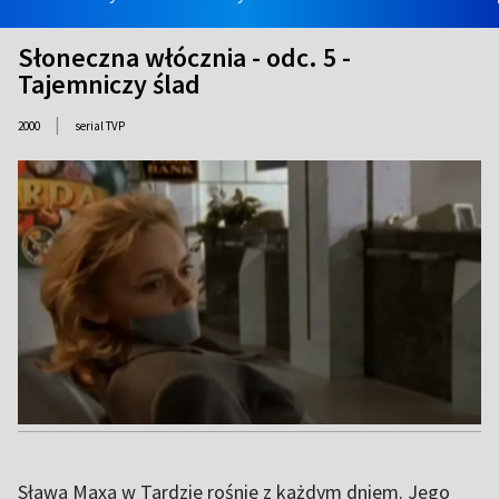
Słoneczna włócznia - odc. 5 -
Tajemniczy ślad
|
2000
serial TVP
Sława Maxa w Tardzie rośnie z każdym dniem. Jego