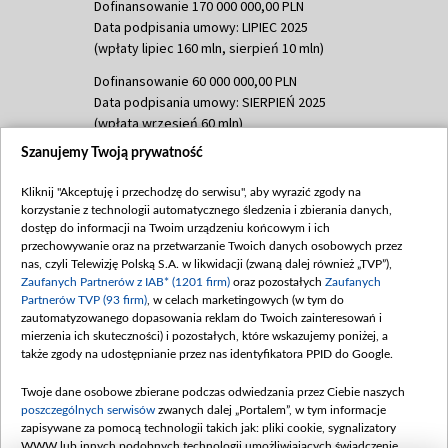
Dofinansowanie 170 000 000,00 PLN
Data podpisania umowy: LIPIEC 2025
(wpłaty lipiec 160 mln, sierpień 10 mln)
Dofinansowanie 60 000 000,00 PLN
Data podpisania umowy: SIERPIEŃ 2025
(wpłata wrzesień 60 mln)
Szanujemy Twoją prywatność
Dofinansowanie 635 783 051,21 PLN
Data podpisania umowy: WRZESIEŃ 2025
Kliknij "Akceptuję i przechodzę do serwisu", aby wyrazić zgody na
(wpłata wrzesień 100 mln, październik 350
korzystanie z technologii automatycznego śledzenia i zbierania danych,
mln, listopad 265 mln)
dostęp do informacji na Twoim urządzeniu końcowym i ich
przechowywanie oraz na przetwarzanie Twoich danych osobowych przez
Dofinansowanie 48 862 000,00 PLN
nas, czyli Telewizję Polską S.A. w likwidacji (zwaną dalej również „TVP”),
Data podpisania umowy: GRUDZIEŃ 2025
Zaufanych Partnerów z IAB* (1201 firm)
oraz pozostałych
Zaufanych
(wpłata grudzień 60,548 mln)
Partnerów TVP (93 firm)
, w celach marketingowych (w tym do
zautomatyzowanego dopasowania reklam do Twoich zainteresowań i
Dofinansowanie 900 000 000,00 PLN
mierzenia ich skuteczności) i pozostałych, które wskazujemy poniżej, a
Data podpisania umowy: LUTY 2026 (wpłata
także zgody na udostępnianie przez nas identyfikatora PPID do Google.
26 lutego 80 mln, 4 marca 370 mln,
8
kwiecień 180 mln, 7 maja 180 mln, 8
Twoje dane osobowe zbierane podczas odwiedzania przez Ciebie naszych
czerwca 90 mln)
poszczególnych serwisów
zwanych dalej „Portalem”, w tym informacje
zapisywane za pomocą technologii takich jak: pliki cookie, sygnalizatory
Dofinansowanie 250 000 000,00 PLN
WWW lub innych podobnych technologii umożliwiających świadczenie