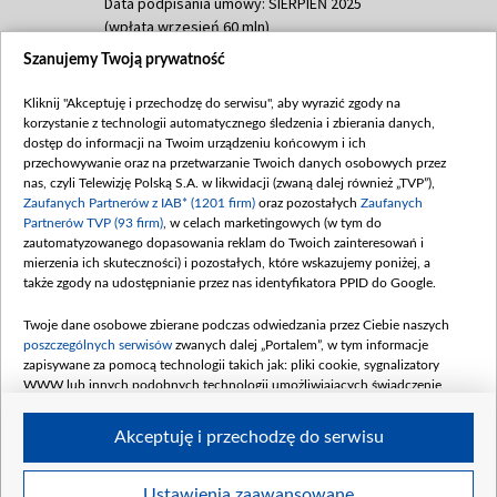
Data podpisania umowy: SIERPIEŃ 2025
(wpłata wrzesień 60 mln)
Szanujemy Twoją prywatność
Dofinansowanie 635 783 051,21 PLN
Data podpisania umowy: WRZESIEŃ 2025
Kliknij "Akceptuję i przechodzę do serwisu", aby wyrazić zgody na
(wpłata wrzesień 100 mln, październik 350
korzystanie z technologii automatycznego śledzenia i zbierania danych,
mln, listopad 265 mln)
dostęp do informacji na Twoim urządzeniu końcowym i ich
przechowywanie oraz na przetwarzanie Twoich danych osobowych przez
Dofinansowanie 48 862 000,00 PLN
nas, czyli Telewizję Polską S.A. w likwidacji (zwaną dalej również „TVP”),
Data podpisania umowy: GRUDZIEŃ 2025
Zaufanych Partnerów z IAB* (1201 firm)
oraz pozostałych
Zaufanych
(wpłata grudzień 60,548 mln)
Partnerów TVP (93 firm)
, w celach marketingowych (w tym do
zautomatyzowanego dopasowania reklam do Twoich zainteresowań i
Dofinansowanie 900 000 000,00 PLN
mierzenia ich skuteczności) i pozostałych, które wskazujemy poniżej, a
Data podpisania umowy: LUTY 2026 (wpłata
także zgody na udostępnianie przez nas identyfikatora PPID do Google.
26 lutego 80 mln, 4 marca 370 mln,
8
kwiecień 180 mln, 7 maja 180 mln, 8
Twoje dane osobowe zbierane podczas odwiedzania przez Ciebie naszych
czerwca 90 mln)
poszczególnych serwisów
zwanych dalej „Portalem”, w tym informacje
zapisywane za pomocą technologii takich jak: pliki cookie, sygnalizatory
Dofinansowanie 250 000 000,00 PLN
WWW lub innych podobnych technologii umożliwiających świadczenie
Data podpisania umowy LIPIEC 2026 (wpłata
dopasowanych i bezpiecznych usług, personalizację treści oraz reklam,
udostępnianie funkcji mediów społecznościowych oraz analizowanie ruchu
4 sierpnia 250 mln
Akceptuję i przechodzę do serwisu
w Internecie.
Twoje dane osobowe zbierane podczas odwiedzania przez Ciebie
Ustawienia zaawansowane