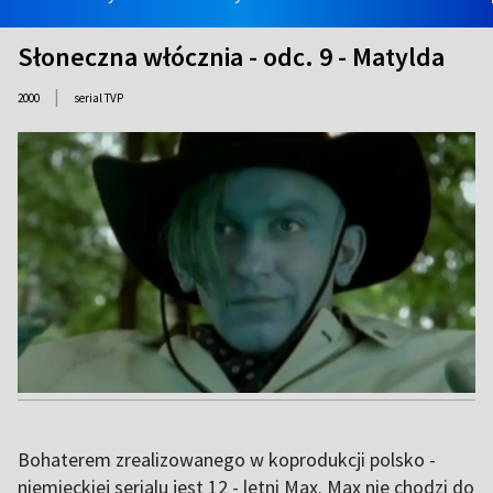
Słoneczna włócznia - odc. 9 - Matylda
|
2000
serial TVP
Bohaterem zrealizowanego w koprodukcji polsko -
niemieckiej serialu jest 12 - letni Max. Max nie chodzi do