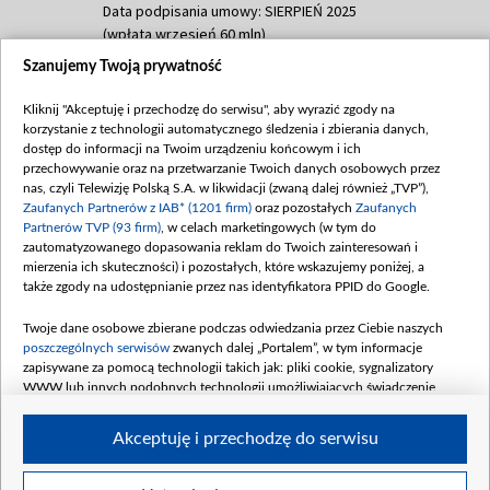
Data podpisania umowy: SIERPIEŃ 2025
(wpłata wrzesień 60 mln)
Szanujemy Twoją prywatność
Dofinansowanie 635 783 051,21 PLN
Data podpisania umowy: WRZESIEŃ 2025
Kliknij "Akceptuję i przechodzę do serwisu", aby wyrazić zgody na
(wpłata wrzesień 100 mln, październik 350
korzystanie z technologii automatycznego śledzenia i zbierania danych,
mln, listopad 265 mln)
dostęp do informacji na Twoim urządzeniu końcowym i ich
przechowywanie oraz na przetwarzanie Twoich danych osobowych przez
Dofinansowanie 48 862 000,00 PLN
nas, czyli Telewizję Polską S.A. w likwidacji (zwaną dalej również „TVP”),
Data podpisania umowy: GRUDZIEŃ 2025
Zaufanych Partnerów z IAB* (1201 firm)
oraz pozostałych
Zaufanych
(wpłata grudzień 60,548 mln)
Partnerów TVP (93 firm)
, w celach marketingowych (w tym do
zautomatyzowanego dopasowania reklam do Twoich zainteresowań i
Dofinansowanie 900 000 000,00 PLN
mierzenia ich skuteczności) i pozostałych, które wskazujemy poniżej, a
Data podpisania umowy: LUTY 2026 (wpłata
także zgody na udostępnianie przez nas identyfikatora PPID do Google.
26 lutego 80 mln, 4 marca 370 mln,
8
kwiecień 180 mln, 7 maja 180 mln, 8
Twoje dane osobowe zbierane podczas odwiedzania przez Ciebie naszych
czerwca 90 mln)
poszczególnych serwisów
zwanych dalej „Portalem”, w tym informacje
zapisywane za pomocą technologii takich jak: pliki cookie, sygnalizatory
Dofinansowanie 250 000 000,00 PLN
WWW lub innych podobnych technologii umożliwiających świadczenie
Data podpisania umowy LIPIEC 2026 (wpłata
dopasowanych i bezpiecznych usług, personalizację treści oraz reklam,
udostępnianie funkcji mediów społecznościowych oraz analizowanie ruchu
4 sierpnia 250 mln
Akceptuję i przechodzę do serwisu
w Internecie.
Twoje dane osobowe zbierane podczas odwiedzania przez Ciebie