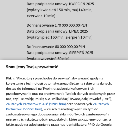
Data podpisania umowy: KWIECIEŃ 2025
(wpłaty kwiecień 150 mln, maj 140 mln,
czerwiec 10 mln)
Dofinansowanie 170 000 000,00 PLN
Data podpisania umowy: LIPIEC 2025
(wpłaty lipiec 160 mln, sierpień 10 mln)
Dofinansowanie 60 000 000,00 PLN
Data podpisania umowy: SIERPIEŃ 2025
(wpłata wrzesień 60 mln)
Szanujemy Twoją prywatność
Dofinansowanie 635 783 051,21 PLN
Data podpisania umowy: WRZESIEŃ 2025
Kliknij "Akceptuję i przechodzę do serwisu", aby wyrazić zgody na
(wpłata wrzesień 100 mln, październik 350
korzystanie z technologii automatycznego śledzenia i zbierania danych,
mln, listopad 265 mln)
dostęp do informacji na Twoim urządzeniu końcowym i ich
przechowywanie oraz na przetwarzanie Twoich danych osobowych przez
Dofinansowanie 48 862 000,00 PLN
nas, czyli Telewizję Polską S.A. w likwidacji (zwaną dalej również „TVP”),
Data podpisania umowy: GRUDZIEŃ 2025
Zaufanych Partnerów z IAB* (1201 firm)
oraz pozostałych
Zaufanych
(wpłata grudzień 60,548 mln)
Partnerów TVP (93 firm)
, w celach marketingowych (w tym do
zautomatyzowanego dopasowania reklam do Twoich zainteresowań i
Dofinansowanie 900 000 000,00 PLN
mierzenia ich skuteczności) i pozostałych, które wskazujemy poniżej, a
Data podpisania umowy: LUTY 2026 (wpłata
także zgody na udostępnianie przez nas identyfikatora PPID do Google.