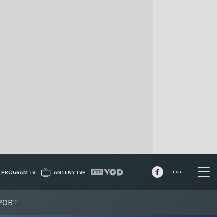
...
PROGRAM TV
ANTENY TVP
PORT