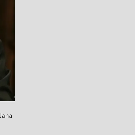
 Jana
ą