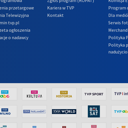
Programowa
Zgłoś program (ROPAT)
Komisja E
enia przetargowe
Kariera w TVP
Program d
ia Telewizyjna
Kontakt
Dla medi
min tvp.pl
Serwis fo
zeta ogłoszenia
Merchandi
acje o nadawcy
Polityka 
Polityka 
nadużycio