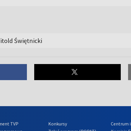
itold Świętnicki
ment TVP
Konkursy
Centrum i