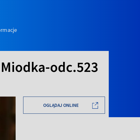
ormacje
J.Miodka-odc.523
OGLĄDAJ ONLINE