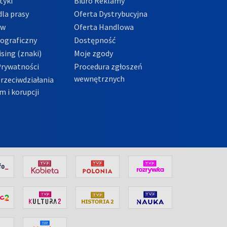
tyki
Biuro Reklamy
la prasy
Oferta Dystrybucyjna
ów
Oferta Handlowa
tograficzny
Dostępność
sing (znaki)
Moje zgody
Prywatności
Procedura zgłoszeń
wewnętrznych
przeciwdziałania
m i korupcji