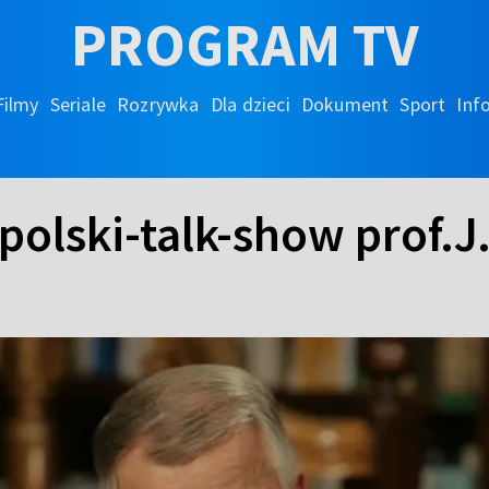
PROGRAM TV
Filmy
Seriale
Rozrywka
Dla dzieci
Dokument
Sport
Inf
olski-talk-show prof.