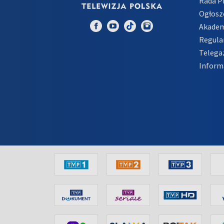
Rada 
Ogłosz
Akadem
Regula
Telega
Inform